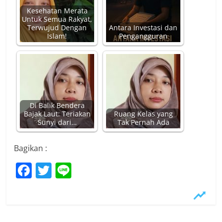
Kesehatan Merata
Untuk Semua Rakyat,
Terwujud Dengan
Antara Investasi dan
Islam!
Pengangguran
Di Balik Bendera
Bajak Laut: Teriakan
Ruang Kelas yang
Sunyi dari…
Tak Pernah Ada
Bagikan :
F
T
Li
a
w
n
c
itt
e
e
er