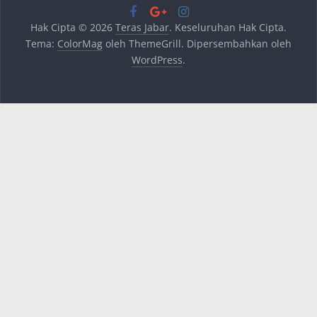
Hak Cipta © 2026
Teras Jabar
. Keseluruhan Hak Cipta.
Tema:
ColorMag
oleh ThemeGrill. Dipersembahkan oleh
WordPress
.