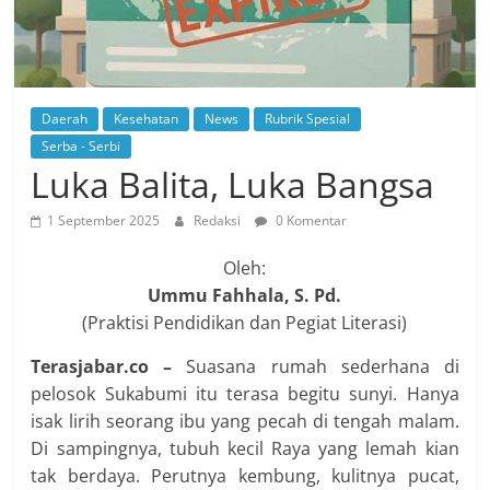
Daerah
Kesehatan
News
Rubrik Spesial
Serba - Serbi
Luka Balita, Luka Bangsa
1 September 2025
Redaksi
0 Komentar
Oleh:
Ummu Fahhala, S. Pd.
(Praktisi Pendidikan dan Pegiat Literasi)
Terasjabar.co –
Suasana rumah sederhana di
pelosok Sukabumi itu terasa begitu sunyi. Hanya
isak lirih seorang ibu yang pecah di tengah malam.
Di sampingnya, tubuh kecil Raya yang lemah kian
tak berdaya. Perutnya kembung, kulitnya pucat,