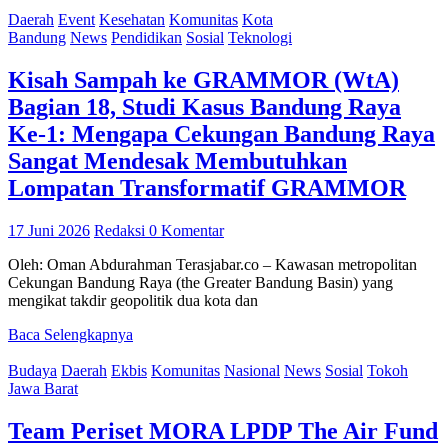
Daerah
Event
Kesehatan
Komunitas
Kota
Bandung
News
Pendidikan
Sosial
Teknologi
Kisah Sampah ke GRAMMOR (WtA)
Bagian 18, Studi Kasus Bandung Raya
Ke-1: Mengapa Cekungan Bandung Raya
Sangat Mendesak Membutuhkan
Lompatan Transformatif GRAMMOR
17 Juni 2026
Redaksi
0 Komentar
Oleh: Oman Abdurahman Terasjabar.co – Kawasan metropolitan
Cekungan Bandung Raya (the Greater Bandung Basin) yang
mengikat takdir geopolitik dua kota dan
Baca Selengkapnya
Budaya
Daerah
Ekbis
Komunitas
Nasional
News
Sosial
Tokoh
Jawa Barat
Team Periset MORA LPDP The Air Fund