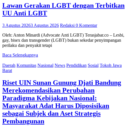
Lawan Gerakan LGBT dengan Terbitkan
UU Anti LGBT
3 Agustus 2026
3 Agustus 2026
Redaksi
0 Komentar
Oleh: Anton Minardi (Advocate Anti LGBT) Terasjabar.co – Lesbi,
gay, bisex dan transgender (LGBT) bukan sekedar penyimpangan
perilaku dan penyakit tetapi
Baca Selengkapnya
Daerah
Komunitas
Nasional
News
Pendidikan
Sosial
Tokoh Jawa
Barat
Riset UIN Sunan Gunung Djati Bandung
Merekomendasikan Perubahan
Paradigma Kebijakan Nasional:
Masyarakat Adat Harus Diposisikan
sebagai Subjek dan Aset Strategis
Pembangunan