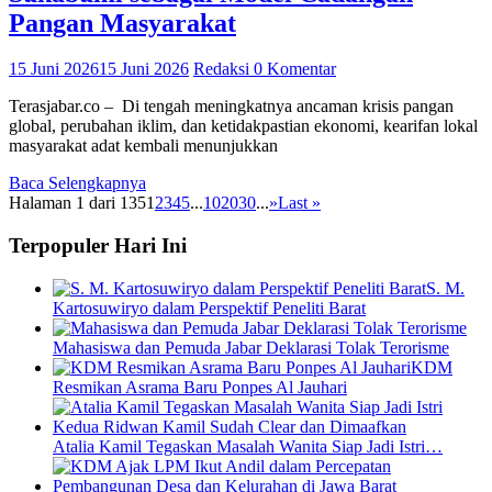
Pangan Masyarakat
15 Juni 2026
15 Juni 2026
Redaksi
0 Komentar
Terasjabar.co – Di tengah meningkatnya ancaman krisis pangan
global, perubahan iklim, dan ketidakpastian ekonomi, kearifan lokal
masyarakat adat kembali menunjukkan
Baca Selengkapnya
Halaman 1 dari 135
1
2
3
4
5
...
10
20
30
...
»
Last »
Terpopuler Hari Ini
S. M.
Kartosuwiryo dalam Perspektif Peneliti Barat
Mahasiswa dan Pemuda Jabar Deklarasi Tolak Terorisme
KDM
Resmikan Asrama Baru Ponpes Al Jauhari
Atalia Kamil Tegaskan Masalah Wanita Siap Jadi Istri…