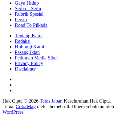
Gaya Hidup
Serba – Serbi
Rubrik Spesial
Persib
Road To Pilkada
Tentang Kami
Redaksi
Hubungi Kami
Pasang Iklan
Pedoman Media Siber
Privacy Policy
Disclaimer
Hak Cipta © 2026
Teras Jabar
. Keseluruhan Hak Cipta.
Tema:
ColorMag
oleh ThemeGrill. Dipersembahkan oleh
WordPress
.