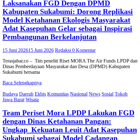
Laksanakan FGD Dengan DPMD
Kabupaten Sukabumi: Dorong Replikasi
Model Ketahanan Ekologis Masyarakat
Adat Kasepuhan Gelar sebagai Inspirasi
Pembangunan Berkelanjutan
15 Juni 2026
15 Juni 2026
Redaksi
0 Komentar
Terasjabar.co – Tim peneliti Riset MORA The Air Funds LPDP dan
Dinas Pemberdayaan Masyarakat dan Desa (DPMD) Kabupaten
Sukabumi bersama
Baca Selengkapnya
Budaya
Daerah
Ekbis
Komunitas
Nasional
News
Sosial
Tokoh
Jawa Barat
Wisata
Team Periset Mora LPDP Lakukan FGD
dengan Dinas Ketahanan Pangan:
Ungkap Kekuatan Leuit Adat Kasepuhan
Sukabumi sebagai Model Cadangan