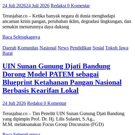
24 Juli 2026
24 Juli 2026
Redaksi
0 Komentar
Terasjabar.co – Ketika banyak negara di dunia menghadapi
ancaman krisis pangan, perubahan iklim, degradasi lingkungan, dan
semakin menurunnya daya dukung
Baca Selengkapnya
Daerah
Komunitas
Nasional
News
Pendidikan
Sosial
Tokoh Jawa
Barat
UIN Sunan Gunung Djati Bandung
Dorong Model PATEM sebagai
Blueprint Ketahanan Pangan Nasional
Berbasis Kearifan Lokal
24 Juli 2026
Redaksi
0 Komentar
Terasjabar.co – Tim Peneliti UIN Sunan Gunung Djati Bandung
yang dipimpin Prof. Dr. Hj. Lilis Sulastri, S.Ag.,
M.M. melaksanakan Focus Group Discussion (FGD)
Baca Selengkapnya