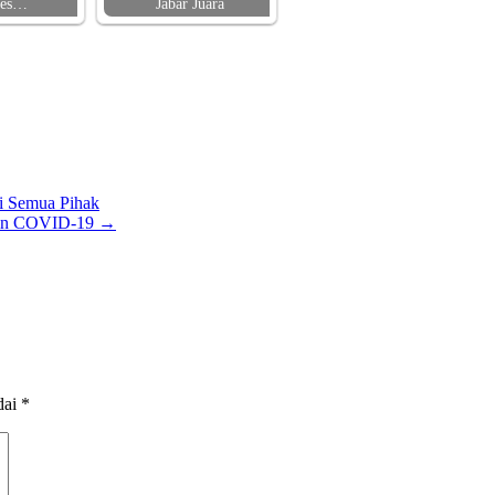
pes…
Jabar Juara
gi Semua Pihak
ksin COVID-19
→
dai
*