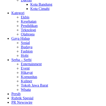
Daerah
Kota Bandung
Kota Cimahi
Kategori
Ekbis
Kesehatan
Pendidikan
Teknologi
Olahraga
Gaya Hidup
Sosial
Budaya
Fashion
Hobi
Serba – Serbi
Entertainment
Event
Hikayat
Komunitas
Kuliner
Tokoh Jawa Barat
Wisata
Persib
Rubrik Spesial
PR Newswire