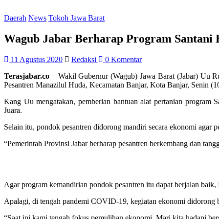
Daerah
News
Tokoh Jawa Barat
Wagub Jabar Berharap Program Santani 
11 Agustus 2020
Redaksi
0 Komentar
Terasjabar.co
– Wakil Gubernur (Wagub) Jawa Barat (Jabar) Uu Ruz
Pesantren Manazilul Huda, Kecamatan Banjar, Kota Banjar, Senin (1
Kang Uu mengatakan, pemberian bantuan alat pertanian program Sa
Juara.
Selain itu, pondok pesantren didorong mandiri secara ekonomi agar pe
“Pemerintah Provinsi Jabar berharap pesantren berkembang dan tangg
Agar program kemandirian pondok pesantren itu dapat berjalan bai
Apalagi, di tengah pandemi COVID-19, kegiatan ekonomi didorong ber
“Saat ini kami tengah fokus pemulihan ekonomi. Mari kita hadapi ber