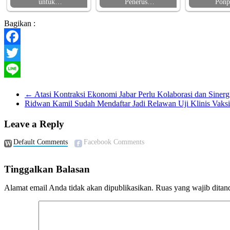
untuk…
Penerus…
Pon
Bagikan :
Facebook
Twitter
Line
←
Atasi Kontraksi Ekonomi Jabar Perlu Kolaborasi dan Siner
Ridwan Kamil Sudah Mendaftar Jadi Relawan Uji Klinis Va
Leave a Reply
Default Comments
Facebook Comments
Tinggalkan Balasan
Alamat email Anda tidak akan dipublikasikan.
Ruas yang wajib ditan