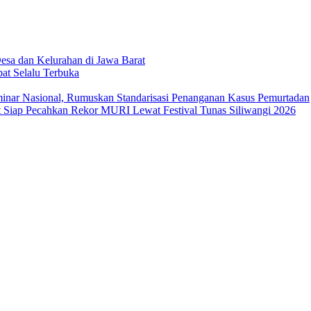
sa dan Kelurahan di Jawa Barat
at Selalu Terbuka
ar Nasional, Rumuskan Standarisasi Penanganan Kasus Pemurtadan
Siap Pecahkan Rekor MURI Lewat Festival Tunas Siliwangi 2026