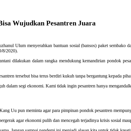
Bisa Wujudkan Pesantren Juara
hanul Ulum menyerahkan bantuan sosial (bansos) paket sembako dan a
0/8/2020).
ntani dilakukan dalam rangka mendukung kemandirian pondok pesant
santren tersebut bisa terus berdiri kukuh tanpa bergantung kepada piha
uh dalam segi ekonomi. Kami tidak ingin pesantren hanya mengandalka
k, Kang Uu pun meminta agar para pimpinan pondok pesantren mempun
gerak agar ekonomi pulih dan mencegah terjadinya krisis sosial maupun
sama. Jangan sampai pandemi ini menjadi alasan kita untuk tidak kreat