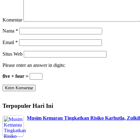
Komentar
Nama
*
Email
*
Situs Web
Please enter an answer in digits:
five × four =
Terpopuler Hari Ini
Musim Kemarau Tingkatkan Risiko Karhutla, Zulki