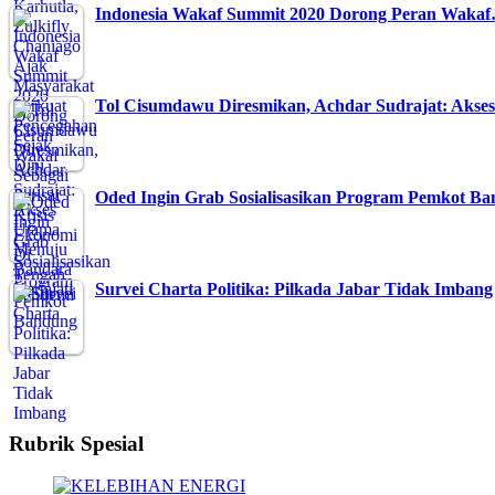
Indonesia Wakaf Summit 2020 Dorong Peran Waka
Tol Cisumdawu Diresmikan, Achdar Sudrajat: Aks
Oded Ingin Grab Sosialisasikan Program Pemkot B
Survei Charta Politika: Pilkada Jabar Tidak Imbang
Rubrik Spesial