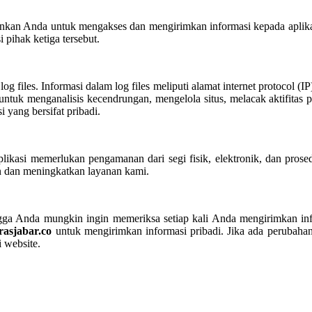
nkan Anda untuk mengakses dan mengirimkan informasi kepada aplikasi
i pihak ketiga tersebut.
 files. Informasi dalam log files meliputi alamat internet protocol (IP)
g untuk menganalisis kecendrungan, mengelola situs, melacak aktifita
i yang bersifat pribadi.
ikasi memerlukan pengamanan dari segi fisik, elektronik, dan pros
 dan meningkatkan layanan kami.
ingga Anda mungkin ingin memeriksa setiap kali Anda mengirimkan in
erasjabar.co
untuk mengirimkan informasi pribadi. Jika ada perubahan
 website.