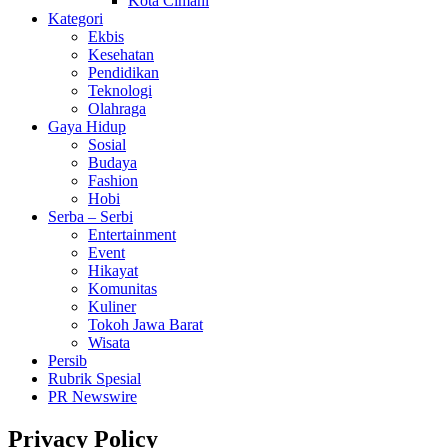
Kota Cimahi
Kategori
Ekbis
Kesehatan
Pendidikan
Teknologi
Olahraga
Gaya Hidup
Sosial
Budaya
Fashion
Hobi
Serba – Serbi
Entertainment
Event
Hikayat
Komunitas
Kuliner
Tokoh Jawa Barat
Wisata
Persib
Rubrik Spesial
PR Newswire
Privacy Policy