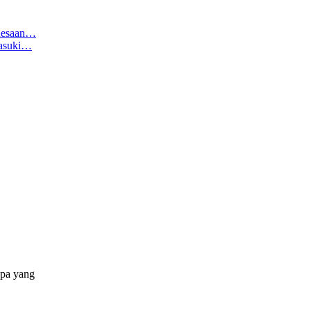
edesaan…
Masuki…
apa yang