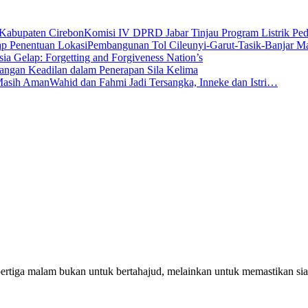
Komisi IV DPRD Jabar Tinjau Program Listrik P
Pembangunan Tol Cileunyi-Garut-Tasik-Banjar 
sia Gelap: Forgetting and Forgiveness Nation’s
angan Keadilan dalam Penerapan Sila Kelima
Wahid dan Fahmi Jadi Tersangka, Inneke dan Istri…
pertiga malam bukan untuk bertahajud, melainkan untuk memastikan si