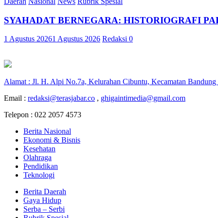
Daerah
Nasional
News
Rubrik Spesial
SYAHADAT BERNEGARA: HISTORIOGRAFI PAR
1 Agustus 2026
1 Agustus 2026
Redaksi
0
Alamat : Jl. H. Alpi No.7a, Kelurahan Cibuntu, Kecamatan Bandung
Email :
redaksi@terasjabar.co
,
ghigaintimedia@gmail.com
Telepon : 022 2057 4573
Berita Nasional
Ekonomi & Bisnis
Kesehatan
Olahraga
Pendidikan
Teknologi
Berita Daerah
Gaya Hidup
Serba – Serbi
Rubrik Spesial