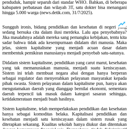
penduduk, hampir separuh dari standar WHO. Bahkan, di beberapa
kabupaten perbatasan dan wilayah 3T, satu dokter bisa menangani
hingga 5.000 warga (news.detik.com, 31/7/2025).
Sungguh ironis, bidang pendidikan dan kesehatan di negeri yang
sedang bersuka cita dalam ilusi merdeka. Lalu apa penyebabnya?
Jika masalahnya adalah mereka sang pemangku kebijakan, tentu kita
sadar bahwa tidak ada kesempurnaan didalam diri manusia. Maka
jelas, sistem kapitalisme yang menjadi acuan dasar dalam
membentuk pemikiran manusianya menjadi penyebab satu-satunya.
Didalam sistem kapitalisme, pendidikan yang carut marut, kesehatan
yang tak memanusiakan manusia, menjadi suatu keniscayaan.
Sistem ini telah membuat negara abai dengan hanya berperan
sebagai regulator dan menyerahkan pelayanan masyarakat kepada
pihak swasta. Sistem pelayanan dalam kapitalisme pun, hanya akan
mengutamakan daerah yang dianggap bernilai ekonomi, sementara
daerah terpencil tak masuk dalam kategori sasaran sehingga,
ketidakmerataan menjadi buah hasilnya.
Sistem kapitalisme, telah memperlakukan pendidikan dan kesehatan
hanya sebagai komoditas belaka. Kapitalisasi pendidikan dan
kesehatan menjadi satu keniscayaan dalam sistem rusak yang
diterapkan sekarang. Kualitas sekolah hanya diukur dan ditentukan