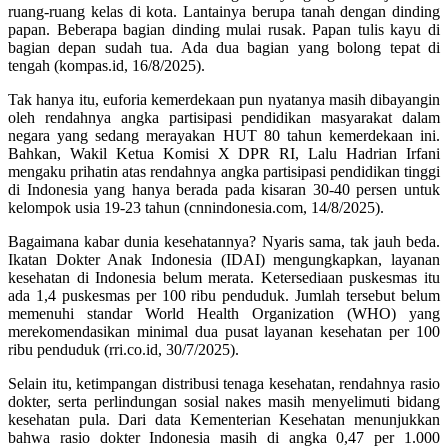
ruang-ruang kelas di kota. Lantainya berupa tanah dengan dinding
papan. Beberapa bagian dinding mulai rusak. Papan tulis kayu di
bagian depan sudah tua. Ada dua bagian yang bolong tepat di
tengah (kompas.id, 16/8/2025).
Tak hanya itu, euforia kemerdekaan pun nyatanya masih dibayangin
oleh rendahnya angka partisipasi pendidikan masyarakat dalam
negara yang sedang merayakan HUT 80 tahun kemerdekaan ini.
Bahkan, Wakil Ketua Komisi X DPR RI, Lalu Hadrian Irfani
mengaku prihatin atas rendahnya angka partisipasi pendidikan tinggi
di Indonesia yang hanya berada pada kisaran 30-40 persen untuk
kelompok usia 19-23 tahun (cnnindonesia.com, 14/8/2025).
Bagaimana kabar dunia kesehatannya? Nyaris sama, tak jauh beda.
Ikatan Dokter Anak Indonesia (IDAI) mengungkapkan, layanan
kesehatan di Indonesia belum merata. Ketersediaan puskesmas itu
ada 1,4 puskesmas per 100 ribu penduduk. Jumlah tersebut belum
memenuhi standar World Health Organization (WHO) yang
merekomendasikan minimal dua pusat layanan kesehatan per 100
ribu penduduk (rri.co.id, 30/7/2025).
Selain itu, ketimpangan distribusi tenaga kesehatan, rendahnya rasio
dokter, serta perlindungan sosial nakes masih menyelimuti bidang
kesehatan pula. Dari data Kementerian Kesehatan menunjukkan
bahwa rasio dokter Indonesia masih di angka 0,47 per 1.000