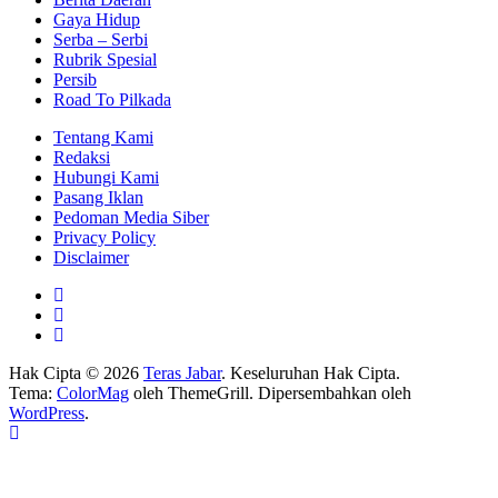
Gaya Hidup
Serba – Serbi
Rubrik Spesial
Persib
Road To Pilkada
Tentang Kami
Redaksi
Hubungi Kami
Pasang Iklan
Pedoman Media Siber
Privacy Policy
Disclaimer
Hak Cipta © 2026
Teras Jabar
. Keseluruhan Hak Cipta.
Tema:
ColorMag
oleh ThemeGrill. Dipersembahkan oleh
WordPress
.