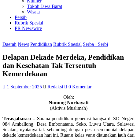
Kuliner
Tokoh Jawa Barat
Wisata
Persib
Rubrik Spesial
PR Newswire
Daerah
News
Pendidikan
Rubrik Spesial
Serba - Serbi
Delapan Dekade Merdeka, Pendidikan
dan Kesehatan Tak Tersentuh
Kemerdekaan
1 September 2025
Redaksi
0 Komentar
Oleh:
Nunung Nurhayati
(Aktivis Muslimah)
Terasjabar.co –
Sarana pendidikan generasi bangsa di SD Negeri
084 Amballong, Desa Embonatana, Seko, Luwu Utara, Sulawesi
Selatan, nyatanya tak sebanding dengan pesta seremonial delapan
dekade kemerdekaan hari ini. Ruang kelas yang digunakan jauh dari