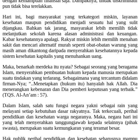
dengan kemampuan finansial saja. Dampaknya, tindak diskriminatif
pun tidak bisa terelakkan.
Hari ini, bagi masyarakat yang terkategori miskin, layanan
kesehatan maupun pendidikan menjadi sesuatu hal yang sulit
dijangkau. Bahkan tak jarang, masyarakat lebih memilih tidak
melanjutkan sekolah karena alasan administrasi dan keuangan.
Kabar kesehatannya apalagi. Rakyat miskin lebih memilih menahan
sakit dan mencari alternatif murah seperti obat-obatan warung yang
masih aman dikantong daripada menyerahkan kesehatannya kepada
sistem kesehatan kapitalis yang menuhankan uang.
Maka, benarkah merdeka itu nyata? Sebagai seorang yang beragama
Islam, menyerahkan pembuatan hukum kepada manusia merupakan
suatu tindakan yang terlarang. Sebagaimana yang tercantum didalam
firman-Nya; “..Menetapkan (hukum itu) hanyalah hak Allah. Dia
menerangkan kebenaran dan Dia pemberi keputusan yang terbaik.”
(TQS. Al-An’am : 57).
Dalam Islam, salah satu fungsi negara yakni sebagai rain yang
melayani setiap kebutuhan dasar rakyatnya. Tak terkecuali, perihal
pendidikan dan kesehatan warga negaranya. Maka, negara hari ini
yang telah menyerahkan tanggungjawab kepada selainnya (pihak
swasta), merupakan suatu kemungkaran yang teramat besar.
Hak publik perihal pendidikan dan kesehatan seharusnya mampu