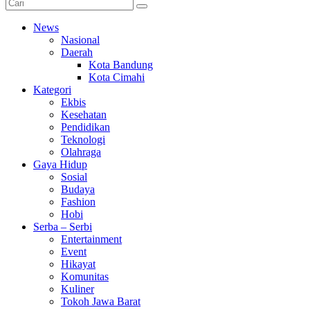
News
Nasional
Daerah
Kota Bandung
Kota Cimahi
Kategori
Ekbis
Kesehatan
Pendidikan
Teknologi
Olahraga
Gaya Hidup
Sosial
Budaya
Fashion
Hobi
Serba – Serbi
Entertainment
Event
Hikayat
Komunitas
Kuliner
Tokoh Jawa Barat