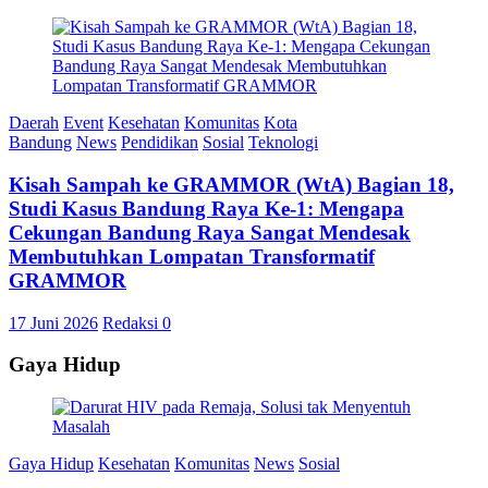
Daerah
Event
Kesehatan
Komunitas
Kota
Bandung
News
Pendidikan
Sosial
Teknologi
Kisah Sampah ke GRAMMOR (WtA) Bagian 18,
Studi Kasus Bandung Raya Ke-1: Mengapa
Cekungan Bandung Raya Sangat Mendesak
Membutuhkan Lompatan Transformatif
GRAMMOR
17 Juni 2026
Redaksi
0
Gaya Hidup
Gaya Hidup
Kesehatan
Komunitas
News
Sosial