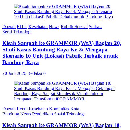
Daerah
Ekbis
Kesehatan
News
Rubrik Spesial
Serba -
Serbi
Teknologi
Kisah Sampah ke GRAMMOR (WtA) Bagian-20,
Studi Kasus Bandung Raya Ke-3: Mengapa
Skenario 10 Unit (Lokasi) Pabrik Terbaik untuk
Bandung Raya
20 Juni 2026
Redaksi
0
Daerah
Event
Kesehatan
Komunitas
Kota
Bandung
News
Pendidikan
Sosial
Teknologi
Kisah Sampah ke GRAMMOR (WtA) Bagian 18,