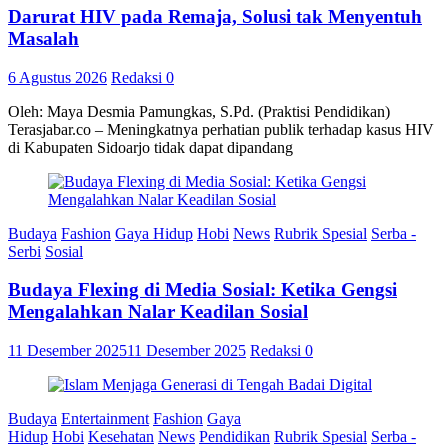
Darurat HIV pada Remaja, Solusi tak Menyentuh
Masalah
6 Agustus 2026
Redaksi
0
Oleh: Maya Desmia Pamungkas, S.Pd. (Praktisi Pendidikan)
Terasjabar.co – Meningkatnya perhatian publik terhadap kasus HIV
di Kabupaten Sidoarjo tidak dapat dipandang
Budaya
Fashion
Gaya Hidup
Hobi
News
Rubrik Spesial
Serba -
Serbi
Sosial
Budaya Flexing di Media Sosial: Ketika Gengsi
Mengalahkan Nalar Keadilan Sosial
11 Desember 2025
11 Desember 2025
Redaksi
0
Budaya
Entertainment
Fashion
Gaya
Hidup
Hobi
Kesehatan
News
Pendidikan
Rubrik Spesial
Serba -