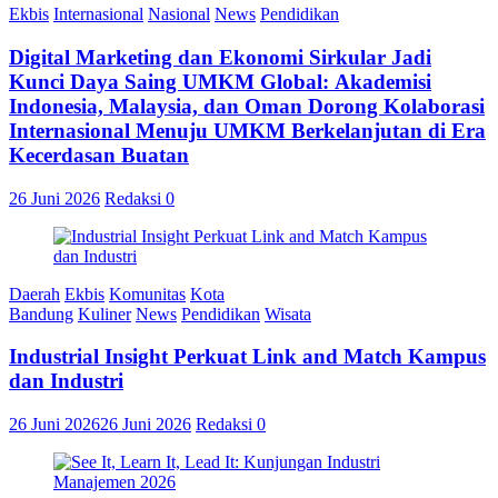
Ekbis
Internasional
Nasional
News
Pendidikan
Digital Marketing dan Ekonomi Sirkular Jadi
Kunci Daya Saing UMKM Global: Akademisi
Indonesia, Malaysia, dan Oman Dorong Kolaborasi
Internasional Menuju UMKM Berkelanjutan di Era
Kecerdasan Buatan
26 Juni 2026
Redaksi
0
Daerah
Ekbis
Komunitas
Kota
Bandung
Kuliner
News
Pendidikan
Wisata
Industrial Insight Perkuat Link and Match Kampus
dan Industri
26 Juni 2026
26 Juni 2026
Redaksi
0