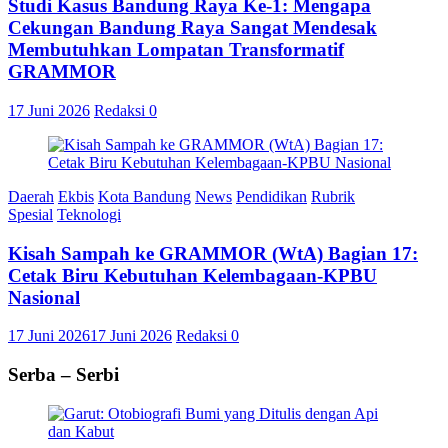
Studi Kasus Bandung Raya Ke-1: Mengapa
Cekungan Bandung Raya Sangat Mendesak
Membutuhkan Lompatan Transformatif
GRAMMOR
17 Juni 2026
Redaksi
0
Daerah
Ekbis
Kota Bandung
News
Pendidikan
Rubrik
Spesial
Teknologi
Kisah Sampah ke GRAMMOR (WtA) Bagian 17:
Cetak Biru Kebutuhan Kelembagaan-KPBU
Nasional
17 Juni 2026
17 Juni 2026
Redaksi
0
Serba – Serbi