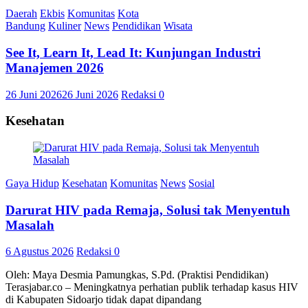
Daerah
Ekbis
Komunitas
Kota
Bandung
Kuliner
News
Pendidikan
Wisata
See It, Learn It, Lead It: Kunjungan Industri
Manajemen 2026
26 Juni 2026
26 Juni 2026
Redaksi
0
Kesehatan
Gaya Hidup
Kesehatan
Komunitas
News
Sosial
Darurat HIV pada Remaja, Solusi tak Menyentuh
Masalah
6 Agustus 2026
Redaksi
0
Oleh: Maya Desmia Pamungkas, S.Pd. (Praktisi Pendidikan)
Terasjabar.co – Meningkatnya perhatian publik terhadap kasus HIV
di Kabupaten Sidoarjo tidak dapat dipandang