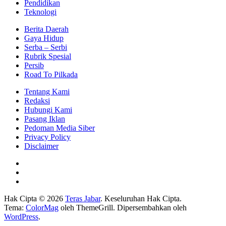
Pendidikan
Teknologi
Berita Daerah
Gaya Hidup
Serba – Serbi
Rubrik Spesial
Persib
Road To Pilkada
Tentang Kami
Redaksi
Hubungi Kami
Pasang Iklan
Pedoman Media Siber
Privacy Policy
Disclaimer
Hak Cipta © 2026
Teras Jabar
. Keseluruhan Hak Cipta.
Tema:
ColorMag
oleh ThemeGrill. Dipersembahkan oleh
WordPress
.