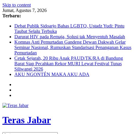
Skip to content
Jumat, Agustus 7, 2026
Terbaru:
Debat Publik Sidoarjo Bahas LGBTQ, Ustadz Yudi: Pintu
Taubat Selalu Terbuka
Darurat HIV pada Remaja, Solusi tak Menyentuh Masalah
Komnas Anti Pemurtadan Gandeng Dewan Dakwah Gelar
Seminar Nasional, Rumuskan Standarisasi Penanganan Kasus
Pemurtadan
Cetak Sejarah, 20 Ribu Anak PAUD/TK/RA di Bandung
Barat Siap Pecahkan Rekor MURI Lewat Festival Tunas
Siliwangi 2026
AKU NGONTÉN MAKA AKU ADA
Teras Jabar