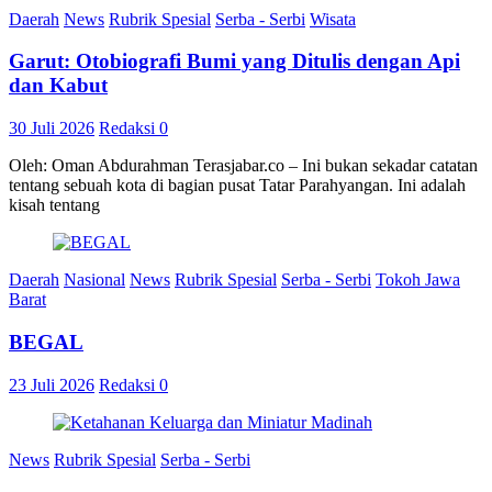
Daerah
News
Rubrik Spesial
Serba - Serbi
Wisata
Garut: Otobiografi Bumi yang Ditulis dengan Api
dan Kabut
30 Juli 2026
Redaksi
0
Oleh: Oman Abdurahman Terasjabar.co – Ini bukan sekadar catatan
tentang sebuah kota di bagian pusat Tatar Parahyangan. Ini adalah
kisah tentang
Daerah
Nasional
News
Rubrik Spesial
Serba - Serbi
Tokoh Jawa
Barat
BEGAL
23 Juli 2026
Redaksi
0
News
Rubrik Spesial
Serba - Serbi