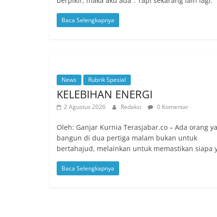
berpikir, maka aku ada”. Tapi sekarang lain lagi.
Baca Selengkapnya
News
Rubrik Spesial
KELEBIHAN ENERGI
2 Agustus 2026
Redaksi
0 Komentar
Oleh: Ganjar Kurnia Terasjabar.co – Ada orang y
bangun di dua pertiga malam bukan untuk
bertahajud, melainkan untuk memastikan siapa 
Baca Selengkapnya