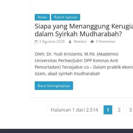
News
Rubrik Spesial
Siapa yang Menanggung Kerugi
dalam Syirkah Mudharabah?
2 Agustus 2026
Redaksi
0 Komentar
Oleh: Dr. Yudi Kristanto, M.Pd. (Akademisi
Universitas Pertiwi/Jubir DPP Komnas Anti
Pemurtadan) Terasjabar.co – Dalam praktik ekon
Islam, akad syirkah mudharabah
Baca Selengkapnya
Halaman 1 dari 2.514
1
2
3