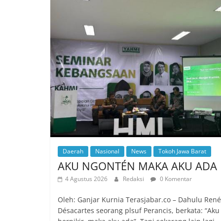
Daerah
Nasional
News
Tokoh Jawa Barat
AKU NGONTÉN MAKA AKU ADA
4 Agustus 2026
Redaksi
0 Komentar
Oleh: Ganjar Kurnia Terasjabar.co – Dahulu René
Désacartes seorang plsuf Perancis, berkata: “Aku