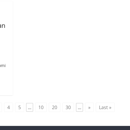
an
omi
4
5
...
10
20
30
...
»
Last »