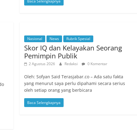
Baca Selengkapnya
Nasional
News
Rubrik Spesial
Skor IQ dan Kelayakan Seorang
Pemimpin Publik
2 Agustus 2026
Redaksi
0 Komentar
Oleh: Sofyan Said Terasjabar.co – Ada satu fakta
yang menurut saya perlu dipahami secara serius
do
oleh setiap orang yang berbicara
Baca Selengkapnya