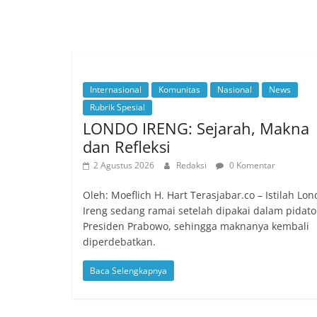
Internasional
Komunitas
Nasional
News
Rubrik Spesial
LONDO IRENG: Sejarah, Makna
dan Refleksi
2 Agustus 2026
Redaksi
0 Komentar
Oleh: Moeflich H. Hart Terasjabar.co – Istilah Lon
Ireng sedang ramai setelah dipakai dalam pidato
Presiden Prabowo, sehingga maknanya kembali
diperdebatkan.
Baca Selengkapnya