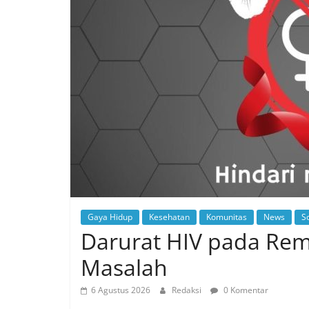
Gaya Hidup
Kesehatan
Komunitas
News
So
Darurat HIV pada Rem
Masalah
6 Agustus 2026
Redaksi
0 Komentar