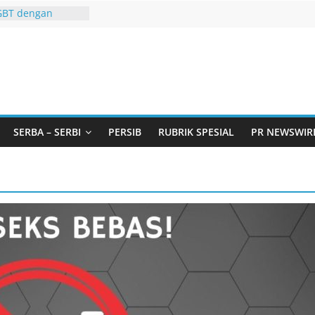
GBT dengan
i LGBT
Remaja, Solusi
asalah
urtadan Gandeng
lar Seminar
an Standarisasi
s Pemurtadan
 Ribu Anak
SERBA – SERBI
PERSIB
RUBRIK SPESIAL
PR NEWSWIR
ndung Barat Siap
URI Lewat
liwangi 2026
AKA AKU ADA