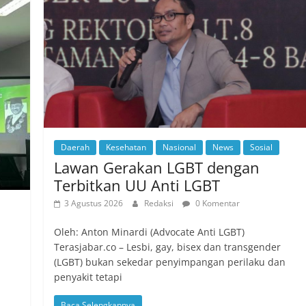
Daerah
Kesehatan
Nasional
News
Sosial
Lawan Gerakan LGBT dengan
Terbitkan UU Anti LGBT
3 Agustus 2026
Redaksi
0 Komentar
Oleh: Anton Minardi (Advocate Anti LGBT)
Terasjabar.co – Lesbi, gay, bisex dan transgender
(LGBT) bukan sekedar penyimpangan perilaku dan
penyakit tetapi
Baca Selengkapnya