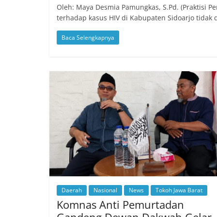
Oleh: Maya Desmia Pamungkas, S.Pd. (Praktisi Pe
terhadap kasus HIV di Kabupaten Sidoarjo tidak
Baca Selengkapnya
Daerah
Nasional
News
Tokoh Jawa Barat
Komnas Anti Pemurtadan
Gandeng Dewan Dakwah Gelar