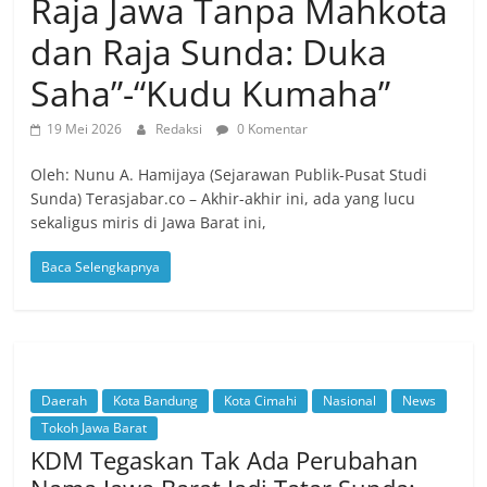
Raja Jawa Tanpa Mahkota
dan Raja Sunda: Duka
Saha”-“Kudu Kumaha”
19 Mei 2026
Redaksi
0 Komentar
Oleh: Nunu A. Hamijaya (Sejarawan Publik-Pusat Studi
Sunda) Terasjabar.co – Akhir-akhir ini, ada yang lucu
sekaligus miris di Jawa Barat ini,
Baca Selengkapnya
Daerah
Kota Bandung
Kota Cimahi
Nasional
News
Tokoh Jawa Barat
KDM Tegaskan Tak Ada Perubahan