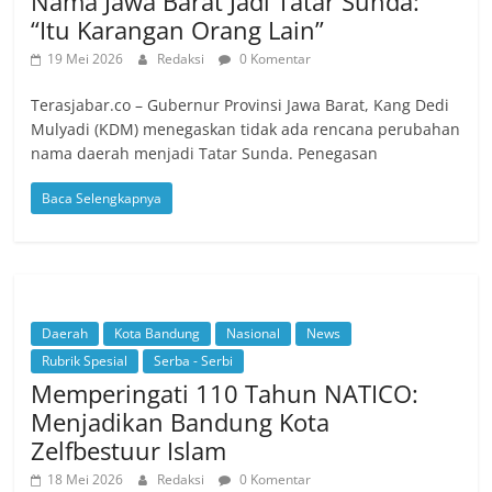
Nama Jawa Barat Jadi Tatar Sunda:
“Itu Karangan Orang Lain”
19 Mei 2026
Redaksi
0 Komentar
Terasjabar.co – Gubernur Provinsi Jawa Barat, Kang Dedi
Mulyadi (KDM) menegaskan tidak ada rencana perubahan
nama daerah menjadi Tatar Sunda. Penegasan
Baca Selengkapnya
Daerah
Kota Bandung
Nasional
News
Rubrik Spesial
Serba - Serbi
Memperingati 110 Tahun NATICO:
Menjadikan Bandung Kota
Zelfbestuur Islam
18 Mei 2026
Redaksi
0 Komentar