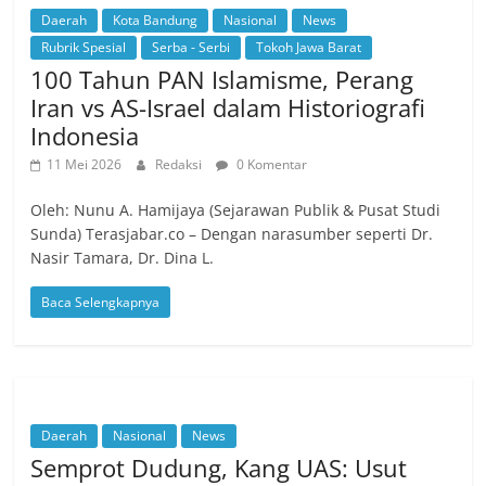
Daerah
Kota Bandung
Nasional
News
Rubrik Spesial
Serba - Serbi
Tokoh Jawa Barat
100 Tahun PAN Islamisme, Perang
Iran vs AS-Israel dalam Historiografi
Indonesia
11 Mei 2026
Redaksi
0 Komentar
Oleh: Nunu A. Hamijaya (Sejarawan Publik & Pusat Studi
Sunda) Terasjabar.co – Dengan narasumber seperti Dr.
Nasir Tamara, Dr. Dina L.
Baca Selengkapnya
Daerah
Nasional
News
Semprot Dudung, Kang UAS: Usut