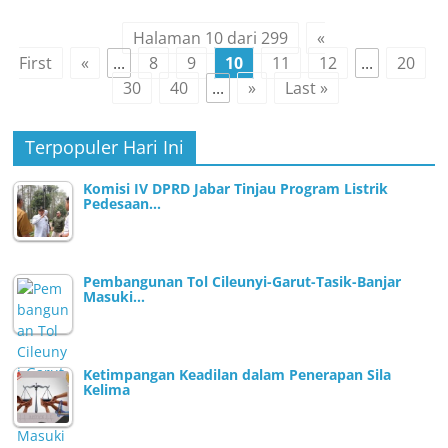
Halaman 10 dari 299
«
First
«
...
8
9
10
11
12
...
20
30
40
...
»
Last »
Terpopuler Hari Ini
Komisi IV DPRD Jabar Tinjau Program Listrik
Pedesaan…
Pembangunan Tol Cileunyi-Garut-Tasik-Banjar
Masuki…
Ketimpangan Keadilan dalam Penerapan Sila
Kelima