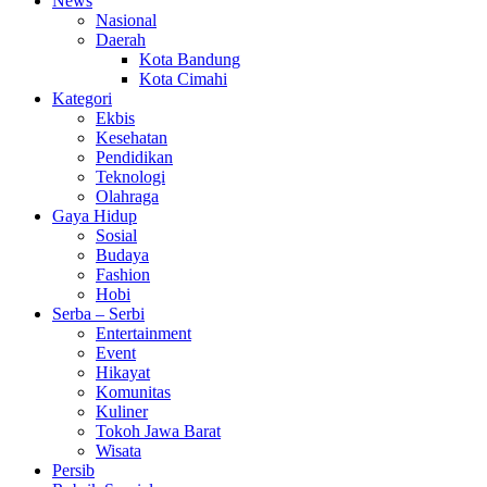
News
Nasional
Daerah
Kota Bandung
Kota Cimahi
Kategori
Ekbis
Kesehatan
Pendidikan
Teknologi
Olahraga
Gaya Hidup
Sosial
Budaya
Fashion
Hobi
Serba – Serbi
Entertainment
Event
Hikayat
Komunitas
Kuliner
Tokoh Jawa Barat
Wisata
Persib