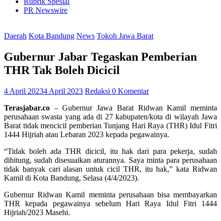
Rubrik Spesial
PR Newswire
Daerah
Kota Bandung
News
Tokoh Jawa Barat
Gubernur Jabar Tegaskan Pemberian
THR Tak Boleh Dicicil
4 April 2023
4 April 2023
Redaksi
0 Komentar
Terasjabar.co
– Gubernur Jawa Barat Ridwan Kamil meminta
perusahaan swasta yang ada di 27 kabupaten/kota di wilayah Jawa
Barat tidak mencicil pemberian Tunjang Hari Raya (THR) Idul Fitri
1444 Hijriah atau Lebaran 2023 kepada pegawainya.
“Tidak boleh ada THR dicicil, itu hak dari para pekerja, sudah
dihitung, sudah disesuaikan aturannya. Saya minta para perusahaan
tidak banyak cari alasan untuk cicil THR, itu hak,” kata Ridwan
Kamil di Kota Bandung, Selasa (4/4/2023).
Gubernur Ridwan Kamil meminta perusahaan bisa membayarkan
THR kepada pegawainya sebelum Hari Raya Idul Fitri 1444
Hijriah/2023 Masehi.