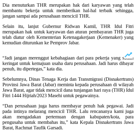
Dia menuturkan THR merupakan hak dari karyawan yang telah
membantu bekerja untuk memberikan hal-hal terbaik sehingga,
jangan sampai ada perusahaan mencicil THR.
Selain itu, lanjut Gubernur Ridwan Kamil, THR Idul Fitri
merupakan hak untuk karyawan dan aturan pembayaran THR juga
telah diatur oleh Kementerian Ketenagakerjaan (Kemenaker) yang
kemudian diturunkan ke Pemprov Jabar.
“Jadi jangan merenggut kebahagiaan dari para pekerja yang sudah
keringat untuk kemajuan usaha daru perusahaan. Jadi harus dibayar
penuh, itu dipertegas,” kata dia.
Sebelumnya, Dinas Tenaga Kerja dan Transmigrasi (Disnakertrans)
Provinsi Jawa Barat (Jabar) meminta kepada perusahaan di wilayah
Jawa Barat, agar tidak mencicil dana tunjangan hari raya (THR) Idul
Fitri 1444 Hijriah/2023 Masehi untuk pegawainya.
“Dan perusahaan juga harus membayar penuh hak pegawai. Jadi
pada intinya melarang mencicil THR. Lalu rencananya kami juga
akan mengadakan pertemuan dengan kabupaten/kota, para
pengusaha untuk membahas itu,” kata Kepala Disnakertrans Jawa
Barat, Rachmat Taufik Garsadi.