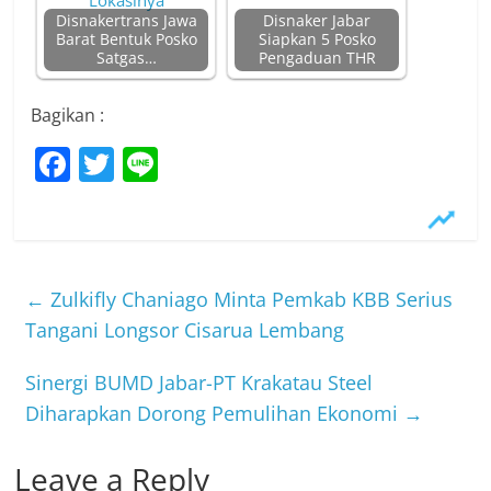
Disnakertrans Jawa
Disnaker Jabar
Barat Bentuk Posko
Siapkan 5 Posko
Satgas…
Pengaduan THR
Bagikan :
F
T
Li
a
w
n
c
itt
e
e
er
b
←
Zulkifly Chaniago Minta Pemkab KBB Serius
o
Tangani Longsor Cisarua Lembang
o
Sinergi BUMD Jabar-PT Krakatau Steel
k
Diharapkan Dorong Pemulihan Ekonomi
→
Leave a Reply