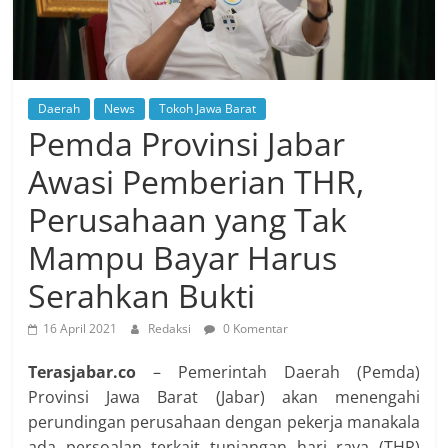
Daerah
News
Tokoh Jawa Barat
Pemda Provinsi Jabar
Awasi Pemberian THR,
Perusahaan yang Tak
Mampu Bayar Harus
Serahkan Bukti
16 April 2021
Redaksi
0 Komentar
Terasjabar.co
– Pemerintah Daerah (Pemda)
Provinsi Jawa Barat (Jabar) akan menengahi
perundingan perusahaan dengan pekerja manakala
ada persoalan terkait tunjangan hari raya (THR)