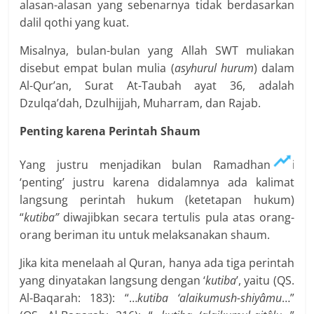
alasan-alasan yang sebenarnya tidak berdasarkan
dalil qothi yang kuat.
Misalnya, bulan-bulan yang Allah SWT muliakan
disebut empat bulan mulia (
asyhurul hurum
) dalam
Al-Qur’an, Surat At-Taubah ayat 36, adalah
Dzulqa’dah, Dzulhijjah, Muharram, dan Rajab.
Penting karena Perintah Shaum
Yang justru menjadikan bulan Ramadhan ini
‘penting’ justru karena didalamnya ada kalimat
langsung perintah hukum (ketetapan hukum)
“
kutiba”
diwajibkan secara tertulis pula atas orang-
orang beriman itu untuk melaksanakan shaum.
Jika kita menelaah al Quran, hanya ada tiga perintah
yang dinyatakan langsung dengan ‘
kutiba
’, yaitu (QS.
Al-Baqarah: 183): “…
kutiba ‘alaikumush-shiyâmu
…”