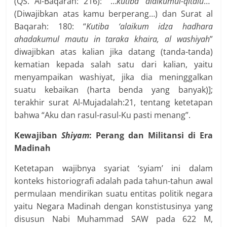
(QS. Al-Baqarah: 216): “…
kutiba ‘alaikumul-qitâlu
…”
(Diwajibkan atas kamu berperang…) dan Surat al
Baqarah: 180: “
Kutiba ‘alaikum idza hadhara
ahadakumul mautu in taraka khaira, al washiyah
”
diwajibkan atas kalian jika datang (tanda-tanda)
kematian kepada salah satu dari kalian, yaitu
menyampaikan washiyat, jika dia meninggalkan
suatu kebaikan (harta benda yang banyak)];
terakhir surat Al-Mujadalah:21, tentang ketetapan
bahwa “Aku dan rasul-rasul-Ku pasti menang”.
Kewajiban
Shiyam
: Perang dan Militansi di Era
Madinah
Ketetapan wajibnya syariat ‘syiam’ ini dalam
konteks historiografi adalah pada tahun-tahun awal
permulaan mendirikan suatu entitas politik negara
yaitu Negara Madinah dengan konstistusinya yang
disusun Nabi Muhammad SAW pada 622 M,