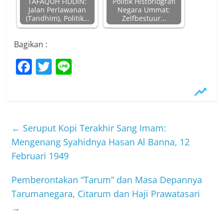
TAFAQUH FIDDIN:
Politik Historiografi
Jalan Perlawanan
Negara Ummat:
(Tandhim), Politik…
Zelfbestuur…
Bagikan :
F
T
Li
a
w
n
c
itt
e
e
er
b
←
Seruput Kopi Terakhir Sang Imam:
o
Mengenang Syahidnya Hasan Al Banna, 12
Februari 1949
o
k
Pemberontakan “Tarum” dan Masa Depannya
Tarumanegara, Citarum dan Haji Prawatasari
→