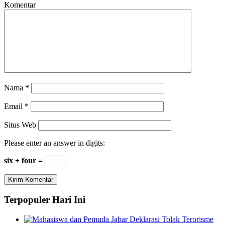
Komentar
Nama
*
Email
*
Situs Web
Please enter an answer in digits:
six + four =
Terpopuler Hari Ini