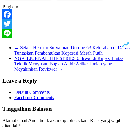
Bagikan :
Facebook
Twitter
Line
←
Sekda Herman Suryatman Dorong 63 Kelurahan di Depok
Tuntaskan Pembentukan Koperasi Merah Putih
NGAJI JURNAL THE SERIES 6: Irwandi Kupas Tuntas
Teknik Menyusun Bagian Akhir Artikel Ilmiah yang
Meyakinkan Reviewer
→
Leave a Reply
Default Comments
Facebook Comments
Tinggalkan Balasan
Alamat email Anda tidak akan dipublikasikan.
Ruas yang wajib
ditandai
*