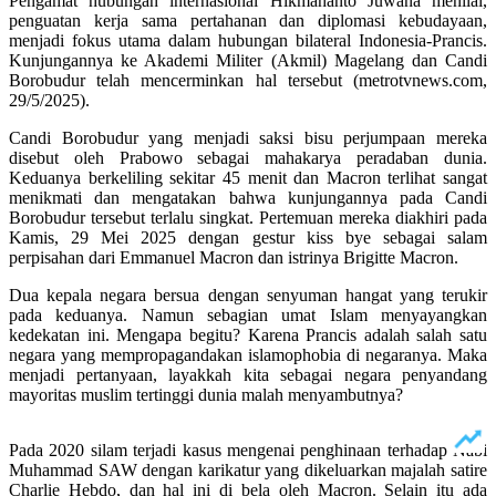
Pengamat hubungan internasional Hikmahanto Juwana menilai,
penguatan kerja sama pertahanan dan diplomasi kebudayaan,
menjadi fokus utama dalam hubungan bilateral Indonesia-Prancis.
Kunjungannya ke Akademi Militer (Akmil) Magelang dan Candi
Borobudur telah mencerminkan hal tersebut (metrotvnews.com,
29/5/2025).
Candi Borobudur yang menjadi saksi bisu perjumpaan mereka
disebut oleh Prabowo sebagai mahakarya peradaban dunia.
Keduanya berkeliling sekitar 45 menit dan Macron terlihat sangat
menikmati dan mengatakan bahwa kunjungannya pada Candi
Borobudur tersebut terlalu singkat. Pertemuan mereka diakhiri pada
Kamis, 29 Mei 2025 dengan gestur kiss bye sebagai salam
perpisahan dari Emmanuel Macron dan istrinya Brigitte Macron.
Dua kepala negara bersua dengan senyuman hangat yang terukir
pada keduanya. Namun sebagian umat Islam menyayangkan
kedekatan ini. Mengapa begitu? Karena Prancis adalah salah satu
negara yang mempropagandakan islamophobia di negaranya. Maka
menjadi pertanyaan, layakkah kita sebagai negara penyandang
mayoritas muslim tertinggi dunia malah menyambutnya?
Pada 2020 silam terjadi kasus mengenai penghinaan terhadap Nabi
Muhammad SAW dengan karikatur yang dikeluarkan majalah satire
Charlie Hebdo, dan hal ini di bela oleh Macron. Selain itu ada