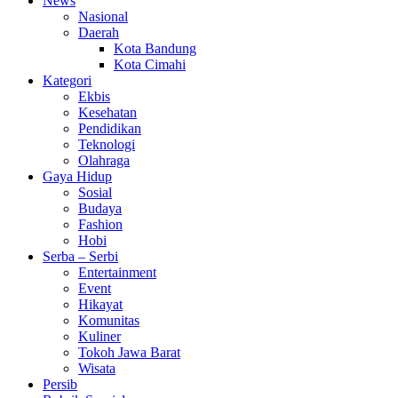
News
Nasional
Daerah
Kota Bandung
Kota Cimahi
Kategori
Ekbis
Kesehatan
Pendidikan
Teknologi
Olahraga
Gaya Hidup
Sosial
Budaya
Fashion
Hobi
Serba – Serbi
Entertainment
Event
Hikayat
Komunitas
Kuliner
Tokoh Jawa Barat
Wisata
Persib