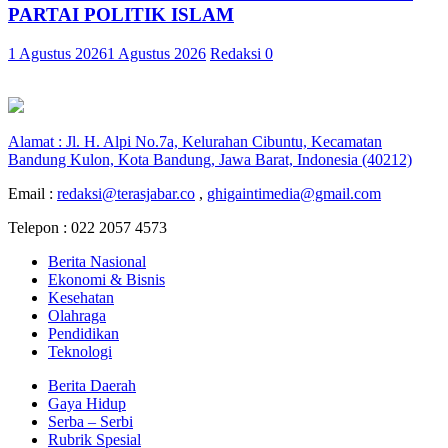
PARTAI POLITIK ISLAM
1 Agustus 2026
1 Agustus 2026
Redaksi
0
Alamat : Jl. H. Alpi No.7a, Kelurahan Cibuntu, Kecamatan
Bandung Kulon, Kota Bandung, Jawa Barat, Indonesia (40212)
Email :
redaksi@terasjabar.co
,
ghigaintimedia@gmail.com
Telepon : 022 2057 4573
Berita Nasional
Ekonomi & Bisnis
Kesehatan
Olahraga
Pendidikan
Teknologi
Berita Daerah
Gaya Hidup
Serba – Serbi
Rubrik Spesial