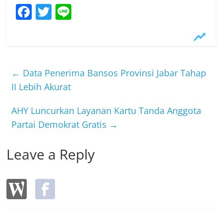
F
T
Li
a
w
n
c
itt
e
e
er
b
←
Data Penerima Bansos Provinsi Jabar Tahap
o
II Lebih Akurat
o
AHY Luncurkan Layanan Kartu Tanda Anggota
k
Partai Demokrat Gratis
→
Leave a Reply