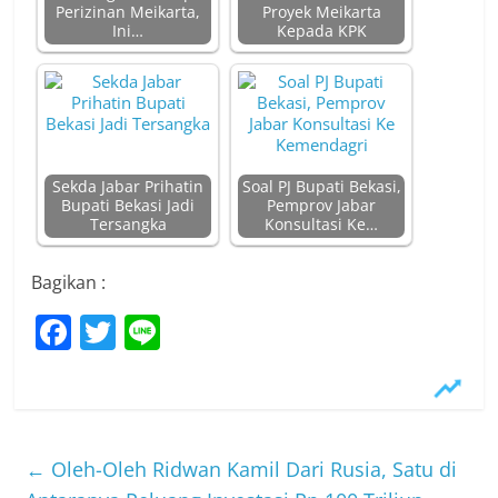
Perizinan Meikarta,
Proyek Meikarta
Ini…
Kepada KPK
Sekda Jabar Prihatin
Soal PJ Bupati Bekasi,
Bupati Bekasi Jadi
Pemprov Jabar
Tersangka
Konsultasi Ke…
Bagikan :
F
T
Li
a
w
n
c
itt
e
e
er
b
←
Oleh-Oleh Ridwan Kamil Dari Rusia, Satu di