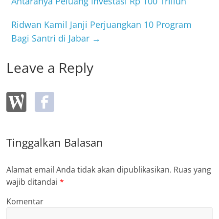
o
Antaranya Peluang Investasi Rp 100 Triliun
o
Ridwan Kamil Janji Perjuangkan 10 Program
k
Bagi Santri di Jabar
→
Leave a Reply
Tinggalkan Balasan
Alamat email Anda tidak akan dipublikasikan.
Ruas yang
wajib ditandai
*
Komentar