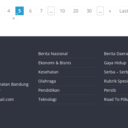
4
5
6
7
...
10
20
30
...
»
Las
»
Berita Nasional
Berita Daer
Ekonomi & Bisnis
Gaya Hidup
Kesehatan
Serba – Serb
Olahraga
Rubrik Spesi
camatan Bandung
)
Pendidikan
Persib
ail.com
Teknologi
Road To Pil