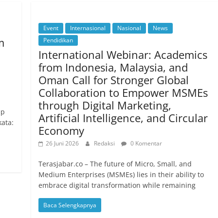
Event
Internasional
Nasional
News
m
Pendidikan
International Webinar: Academics
from Indonesia, Malaysia, and
Oman Call for Stronger Global
Collaboration to Empower MSMEs
through Digital Marketing,
up
Artificial Intelligence, and Circular
kata:
Economy
26 Juni 2026
Redaksi
0 Komentar
Terasjabar.co – The future of Micro, Small, and
Medium Enterprises (MSMEs) lies in their ability to
embrace digital transformation while remaining
Baca Selengkapnya