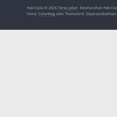
Hak Cipta © 2026
Teras Jabar
. Keseluruhan Hak Cip
Tema:
ColorMag
oleh ThemeGrill. Dipersembahkan