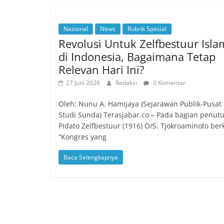
Nasional
News
Rubrik Spesial
Revolusi Untuk Zelfbestuur Isla
di Indonesia, Bagaimana Tetap
Relevan Hari Ini?
27 Juni 2026
Redaksi
0 Komentar
Oleh: Nunu A. Hamijaya (Sejarawan Publik-Pusat
Studi Sunda) Terasjabar.co – Pada bagian penut
Pidato Zelfbestuur (1916) O/S. Tjokroaminoto ber
“Kongres yang
Baca Selengkapnya