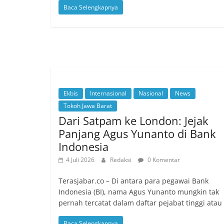
Baca Selengkapnya
Ekbis
Internasional
Nasional
News
Tokoh Jawa Barat
Dari Satpam ke London: Jejak
Panjang Agus Yunanto di Bank
Indonesia
4 Juli 2026
Redaksi
0 Komentar
Terasjabar.co – Di antara para pegawai Bank
Indonesia (BI), nama Agus Yunanto mungkin tak
pernah tercatat dalam daftar pejabat tinggi atau
Baca Selengkapnya