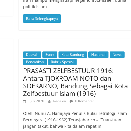
Iran mampu menghadapi hegemoni AS-Israel, dunia
politik Islam
Baca Selengkapnya
Daerah
Event
Kota Bandung
Nasional
News
Pendidikan
Rubrik Spesial
PRASASTI ZELFBESTUUR 1916:
Antara TJOKROAMINOTO dan
SOEKARNO, Bandung Sebagai Kota
Zelfbestuur Islam (1916)
3 Juli 2026
Redaksi
0 Komentar
Oleh: Nunu A. Hamijaya Penulis Buku Tetralogi Islam
Bernegara (1916-1962) Terasjabar.co – “Tuan-tuan
jangan takut, bahwa kita dalam rapat ini