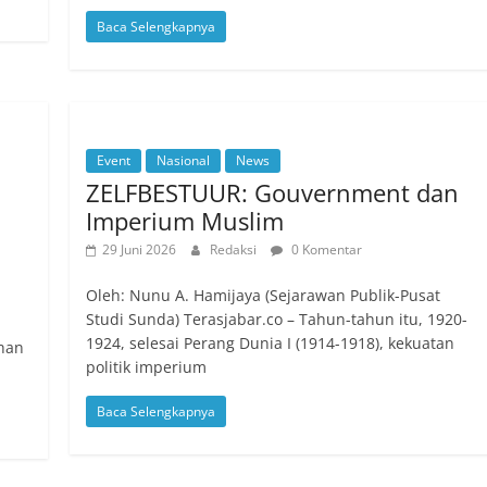
Baca Selengkapnya
Event
Nasional
News
ZELFBESTUUR: Gouvernment dan
Imperium Muslim
29 Juni 2026
Redaksi
0 Komentar
Oleh: Nunu A. Hamijaya (Sejarawan Publik-Pusat
Studi Sunda) Terasjabar.co – Tahun-tahun itu, 1920-
1924, selesai Perang Dunia I (1914-1918), kekuatan
ahan
politik imperium
Baca Selengkapnya