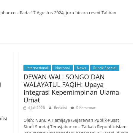
abar.co – Pada 17 Agustus 2024, juru bicara resmi Taliban
n
Internasional
Nasional
News
Rubrik Spesial
DEWAN WALI SONGO DAN
i
WALAYATUL FAQIH: Upaya
Integrasi Kepemimpinan Ulama-
Umat
4 Juli 2026
Redaksi
0 Komentar
disi
Oleh: Nunu A Hamijaya (Sejarawan Publik-Pusat
Studi Sunda) Terasjabar.co – Tatkala Republik Islam