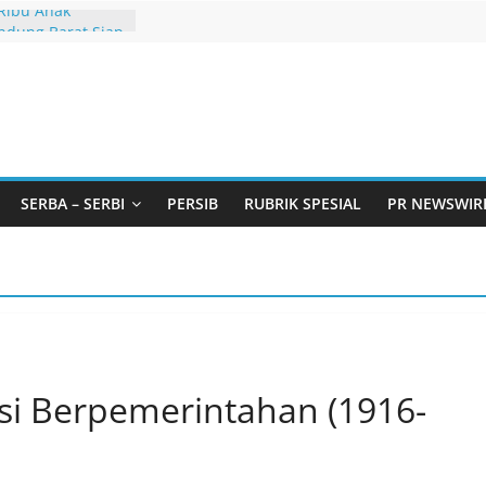
 Ribu Anak
ndung Barat Siap
URI Lewat
iwangi 2026
t Andil dalam
angunan Desa
Jawa Barat
arjo Bahas
i: Pintu Taubat
SERBA – SERBI
PERSIB
RUBRIK SPESIAL
PR NEWSWIR
Remaja, Solusi
asalah
urtadan Gandeng
lar Seminar
an Standarisasi
s Pemurtadan
i Berpemerintahan (1916-