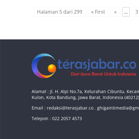
Halaman 5 dari 299
« First
«
...
3
Alamat : Jl. H. Alpi No.7a, Kelurahan Cibuntu, Ke
Kulon, Kota Bandung, Jawa Barat, Indonesia (40212
Email :
redaksi@terasjabar.co
,
ghigaintimedia@gm
Telepon : 022 2057 4573