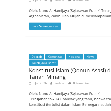
7 Juli 2026
Redaksi
0 Komentar
Oleh: Nunu A. Hamijaya (Sejarawan Publik) Terasj
Afghanistan, Zabihullah Mujahid, menyampaika
Baca Selengkapnya
Daerah
Komunitas
Nasional
News
Tokoh Jawa Barat
Konstitusi Islam (Qonun Asasi) d
Tanah Minang
5 Juli 2026
Redaksi
0 Komentar
Oleh: Nunu A. Hamijaya (Sejarawan Publik)
Terasjabar.co – TAK banyak yang tahu, bahwa tra
konstitusi (tertulis) dalam Islam Bernegara sudah