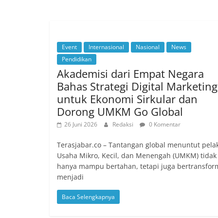
Event
Internasional
Nasional
News
Pendidikan
Akademisi dari Empat Negara
Bahas Strategi Digital Marketing
untuk Ekonomi Sirkular dan
Dorong UMKM Go Global
26 Juni 2026
Redaksi
0 Komentar
Terasjabar.co – Tantangan global menuntut pela
Usaha Mikro, Kecil, dan Menengah (UMKM) tidak
hanya mampu bertahan, tetapi juga bertransfor
menjadi
Baca Selengkapnya