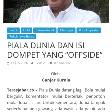
Event
Hobi
Internasional
Olahraga
Rubrik Spesial
Tokoh Jawa Barat
PIALA DUNIA DAN ISI
DOMPET YANG “OFFSIDE”
17 Juni 2026
Redaksi
0 Komentar
Oleh:
Ganjar Kurnia
Terasjabar.co –
Piala Dunia datang lagi. Bola mulai
bergulir, komentator mulai berteriak, penonton
mulai lupa cicilan. Untuk sementara, dunia tampak
sederhana: ada gawang, ada wasit, ada peluit, ada