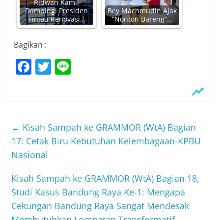
Ridwan Kamil
Dampingi Presiden
Bey Machmudin Ajak
Tinjau Renovasi…
“Nonton Bareng”…
Bagikan :
F
T
Li
a
w
n
c
itt
e
e
er
b
←
Kisah Sampah ke GRAMMOR (WtA) Bagian
o
17: Cetak Biru Kebutuhan Kelembagaan-KPBU
Nasional
o
k
Kisah Sampah ke GRAMMOR (WtA) Bagian 18,
Studi Kasus Bandung Raya Ke-1: Mengapa
Cekungan Bandung Raya Sangat Mendesak
Membutuhkan Lompatan Transformatif