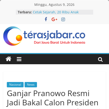
Skip
Minggu, Agustus 9, 2026
to
Terbaru:
Cetak Sejarah, 20 Ribu Anak
content
PAUD/TK/RA di Bandung Barat Siap
Pecahkan Rekor MURI Lewat
Festival Tunas Siliwangi 2026
KDM Ajak LPM Ikut Andil dalam
Percepatan Pembangunan Desa
Teras
dan Kelurahan di Jawa Barat
Debat Publik Sidoarjo Bahas
LGBTQ, Ustadz Yudi: Pintu Taubat
Jabar
Selalu Terbuka
Darurat HIV pada Remaja, Solusi
tak Menyentuh Masalah
Komnas Anti Pemurtadan Gandeng
Dewan Dakwah Gelar Seminar
Nasional, Rumuskan Standarisasi
Nasional
News
Penanganan Kasus Pemurtadan
Ganjar Pranowo Resmi
Jadi Bakal Calon Presiden