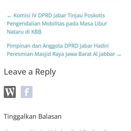
e
er
b
←
Komisi IV DPRD Jabar Tinjau Poskotis
o
Pengendalian Mobilitas pada Masa Libur
Nataru di KBB
o
k
Pimpinan dan Anggota DPRD Jabar Hadiri
Peresmian Masjid Raya Jawa Barat Al Jabbar
→
Leave a Reply
Tinggalkan Balasan