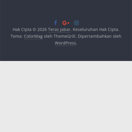
Hak Cipta © 2026
Teras Jabar
. Keseluruhan Hak Cipta.
Tema:
ColorMag
oleh ThemeGrill. Dipersembahkan oleh
WordPress
.