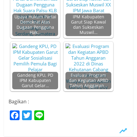
Upaya Hukum Partai
IPM Kabupaten
Demokrat Atas
Garut Siap Kawal
Dugaan Pengguna
dan Sukseskan
Hak…
Muswil…
Gandeng KPU, PD
Evaluasi Program
IPM Kabupaten
dan Kegiatan APBD
Garut Gelar…
Tahun Anggaran…
Bagikan :
F
T
Li
a
w
n
c
itt
e