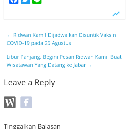
a
w
n
c
itt
e
e
er
b
←
Ridwan Kamil Dijadwalkan Disuntik Vaksin
o
COVID-19 pada 25 Agustus
o
Libur Panjang, Begini Pesan Ridwan Kamil Buat
k
Wisatawan Yang Datang ke Jabar
→
Leave a Reply
Tinggalkan Balasan