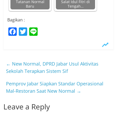
Tatanan Normal
Salat Idul Fitri di
Baru
Tengah…
Bagikan :
F
T
Li
a
w
n
c
itt
e
e
er
b
←
New Normal, DPRD Jabar Usul Aktivitas
o
Sekolah Terapkan Sistem Sif
o
Pemprov Jabar Siapkan Standar Operasional
k
Mal-Restoran Saat New Normal
→
Leave a Reply