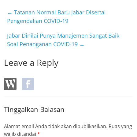
e
er
b
←
Tatanan Normal Baru Jabar Disertai
o
Pengendalian COVID-19
o
Jabar Dinilai Punya Manajemen Sangat Baik
k
Soal Penanganan COVID-19
→
Leave a Reply
Tinggalkan Balasan
Alamat email Anda tidak akan dipublikasikan.
Ruas yang
wajib ditandai
*