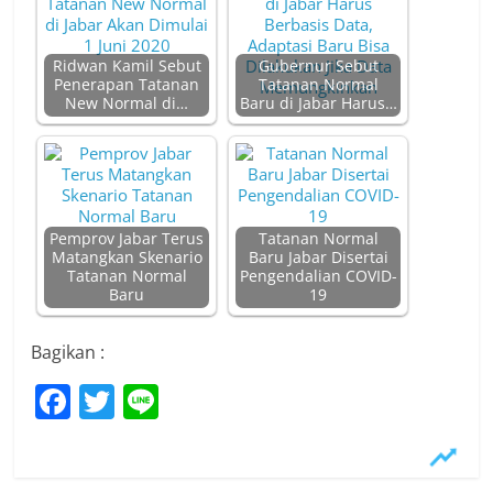
Ridwan Kamil Sebut
Gubernur Sebut
Penerapan Tatanan
Tatanan Normal
New Normal di…
Baru di Jabar Harus…
Pemprov Jabar Terus
Tatanan Normal
Matangkan Skenario
Baru Jabar Disertai
Tatanan Normal
Pengendalian COVID-
Baru
19
Bagikan :
F
T
Li
a
w
n
c
itt
e