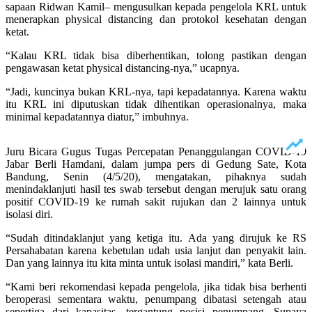
sapaan Ridwan Kamil– mengusulkan kepada pengelola KRL untuk
menerapkan physical distancing dan protokol kesehatan dengan
ketat.
“Kalau KRL tidak bisa diberhentikan, tolong pastikan dengan
pengawasan ketat physical distancing-nya,” ucapnya.
“Jadi, kuncinya bukan KRL-nya, tapi kepadatannya. Karena waktu
itu KRL ini diputuskan tidak dihentikan operasionalnya, maka
minimal kepadatannya diatur,” imbuhnya.
Juru Bicara Gugus Tugas Percepatan Penanggulangan COVID-19
Jabar Berli Hamdani, dalam jumpa pers di Gedung Sate, Kota
Bandung, Senin (4/5/20), mengatakan, pihaknya sudah
menindaklanjuti hasil tes swab tersebut dengan merujuk satu orang
positif COVID-19 ke rumah sakit rujukan dan 2 lainnya untuk
isolasi diri.
“Sudah ditindaklanjut yang ketiga itu. Ada yang dirujuk ke RS
Persahabatan karena kebetulan udah usia lanjut dan penyakit lain.
Dan yang lainnya itu kita minta untuk isolasi mandiri,” kata Berli.
“Kami beri rekomendasi kepada pengelola, jika tidak bisa berhenti
beroperasi sementara waktu, penumpang dibatasi setengah atau
sepertiga dari kapasitas, tergantung posisi penumpang. Supaya