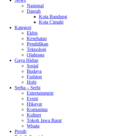
News
Nasional
Daerah
Kota Bandung
Kota Cimahi
Kategori
Ekbis
Kesehatan
Pendidikan
Teknologi
Olahraga
Gaya Hidup
Sosial
Budaya
Fashion
Hobi
Serba – Serbi
Entertainment
Event
Hikayat
Komunitas
Kuliner
Tokoh Jawa Barat
Wisata
Persib