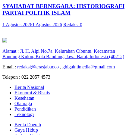
SYAHADAT BERNEGARA: HISTORIOGRAFI
PARTAI POLITIK ISLAM
1 Agustus 2026
1 Agustus 2026
Redaksi
0
Alamat : Jl. H. Alpi No.7a, Kelurahan Cibuntu, Kecamatan
Bandung Kulon, Kota Bandung, Jawa Barat, Indonesia (40212)
Email :
redaksi@terasjabar.co
,
ghigaintimedia@gmail.com
Telepon : 022 2057 4573
Berita Nasional
Ekonomi & Bisnis
Kesehatan
Olahraga
Pendidikan
Teknologi
Berita Daerah
Gaya Hidup