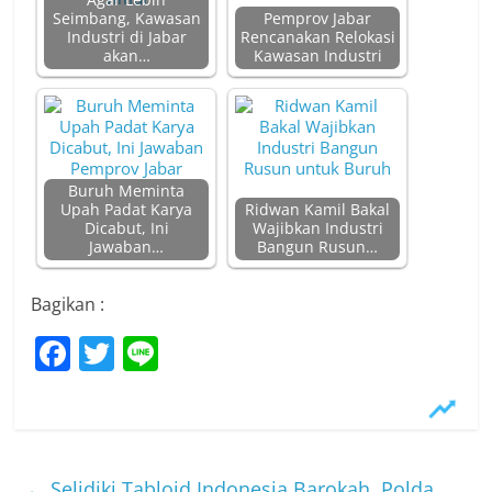
Agar Lebih
Seimbang, Kawasan
Pemprov Jabar
Industri di Jabar
Rencanakan Relokasi
akan…
Kawasan Industri
Buruh Meminta
Upah Padat Karya
Ridwan Kamil Bakal
Dicabut, Ini
Wajibkan Industri
Jawaban…
Bangun Rusun…
Bagikan :
F
T
Li
a
w
n
c
itt
e
e
er
←
Selidiki Tabloid Indonesia Barokah, Polda