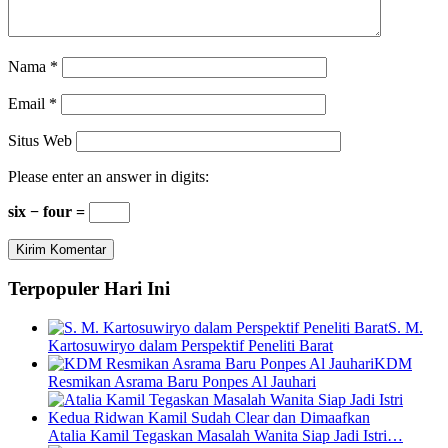
Nama
*
Email
*
Situs Web
Please enter an answer in digits:
six − four =
Terpopuler Hari Ini
S. M.
Kartosuwiryo dalam Perspektif Peneliti Barat
KDM
Resmikan Asrama Baru Ponpes Al Jauhari
Atalia Kamil Tegaskan Masalah Wanita Siap Jadi Istri…