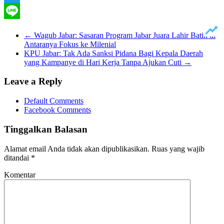
Twitter
Line
←
Wagub Jabar: Sasaran Program Jabar Juara Lahir Batin di
Antaranya Fokus ke Milenial
KPU Jabar: Tak Ada Sanksi Pidana Bagi Kepala Daerah
yang Kampanye di Hari Kerja Tanpa Ajukan Cuti
→
Leave a Reply
Default Comments
Facebook Comments
Tinggalkan Balasan
Alamat email Anda tidak akan dipublikasikan.
Ruas yang wajib
ditandai
*
Komentar