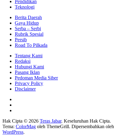
Pendidikan
Teknologi
Berita Daerah
Gaya Hidup
Serba – Serbi
Rubrik Spesial
Persib
Road To Pilkada
Tentang Kami
Redaksi
Hubungi Kami
Pasang Iklan
Pedoman Media Siber
Privacy Policy
Disclaimer
Hak Cipta © 2026
Teras Jabar
. Keseluruhan Hak Cipta.
Tema:
ColorMag
oleh ThemeGrill. Dipersembahkan oleh
WordPress
.