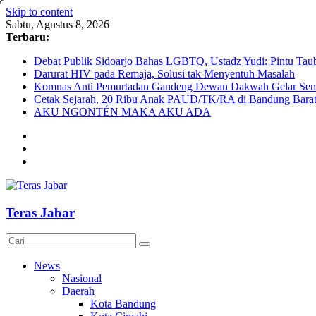
Skip to content
Sabtu, Agustus 8, 2026
Terbaru:
Debat Publik Sidoarjo Bahas LGBTQ, Ustadz Yudi: Pintu Taub
Darurat HIV pada Remaja, Solusi tak Menyentuh Masalah
Komnas Anti Pemurtadan Gandeng Dewan Dakwah Gelar Semin
Cetak Sejarah, 20 Ribu Anak PAUD/TK/RA di Bandung Barat 
AKU NGONTÉN MAKA AKU ADA
Teras Jabar
News
Nasional
Daerah
Kota Bandung