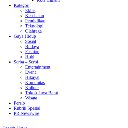
Kota Cimahi
Kategori
Ekbis
Kesehatan
Pendidikan
Teknologi
Olahraga
Gaya Hidup
Sosial
Budaya
Fashion
Hobi
Serba – Serbi
Entertainment
Event
Hikayat
Komunitas
Kuliner
Tokoh Jawa Barat
Wisata
Persib
Rubrik Spesial
PR Newswire