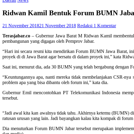
Daerah
News
Ridwan Kamil Bentuk Forum BUMN Jaba
21 November 2018
21 November 2018
Redaksi
1 Komentar
Terasjabar.co
– Gubernur Jawa Barat M Ridwan Kamil membentuk F
pembangunan yang digagas oleh Pemprov Jabar.
“Hari ini secara resmi kita mendirikan Forum BUMN Jawa Barat, 
proyek di di Jawa Barat agar bersatu di dalam proyek ini,” kata Ri
Saat ini, menurut dia, ada 30 BUMN yang telah bergabung dengan 
“Keuntungannya apa, nanti mereka tidak membelanjakan CSR-nya sendi
problem apa yang bisa dibantu oleh forum ini,” kata dia.
Gubernur Emil mencontohkan PT Telekomunikasi Indonesia mempu
tersebut.
“Jadi awal kita kan awalnya tidak tahu. Akhirnya ketemu (BUMN) diob
ratusan urusan yang lain. Jadi bayangkan kalau kita kompak di forum i
Dia menuturkan Forum BUMN Jabar tersebut merupakan implementa
dan media).