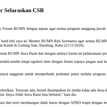
r Selaraskan CSR
orum BUMN dengan tujuan agar semua program tanggung jawab sosi
ini hasil lobi saya ke Menteri BUMN Rini Soemarno agar semua BU
dwan Kamil di Gedung Sate, Bandung, Rabu (21/11/2018).
Forum BUMN Jawa Barat dan dengan adanya forum ini pelaksanaan pro
ri-sendiri tetapi ngobrol dulu dengan forum supaya jangan asal habi
nyai anggaran untuk memperbaiki jembatan putus melalui progra
rolkan. Ternyata ada, berarti disampaikan ke media kalau ada desa-de
ni. Insya Allah Jawa Barat bisa berhasil,” kata dia.
si dari teori membangun tidak harus dengan APBD tetapi dengan te