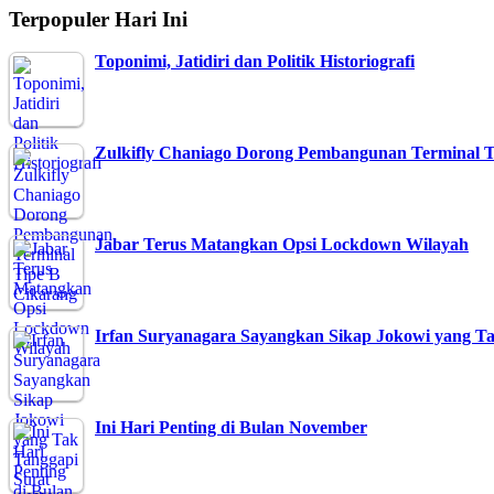
Terpopuler Hari Ini
Toponimi, Jatidiri dan Politik Historiografi
Zulkifly Chaniago Dorong Pembangunan Terminal 
Jabar Terus Matangkan Opsi Lockdown Wilayah
Irfan Suryanagara Sayangkan Sikap Jokowi yang 
Ini Hari Penting di Bulan November