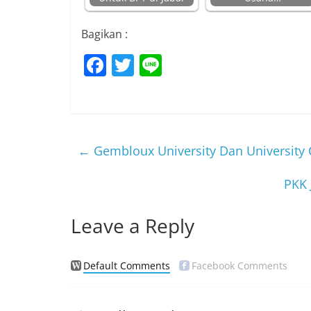
Bagikan :
F
T
Li
a
w
n
c
itt
e
e
er
b
←
Gembloux University Dan University 
o
PKK 
o
k
Leave a Reply
Default Comments
Facebook Comments