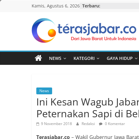
Skip
Kamis, Agustus 6, 2026
Terbaru:
to
content
Teras
Jabar
NEWS
KATEGORI
GAYA HIDUP
News
Ini Kesan Wagub Jaba
Peternakan Sapi di Be
9 November 2018
Redaksi
0 Komentar
Terasjabar.co
– Wakil Gubernur Jawa Bara