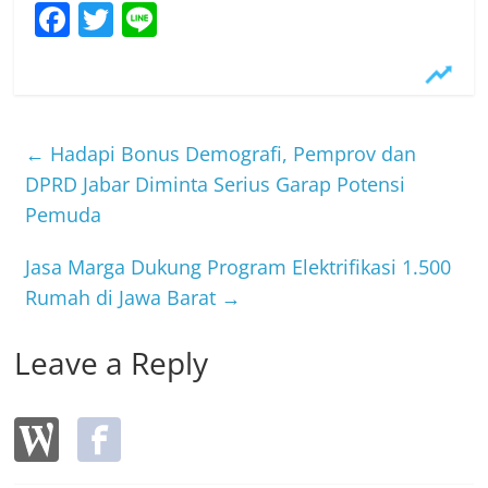
F
T
Li
a
w
n
c
itt
e
e
er
b
←
Hadapi Bonus Demografi, Pemprov dan
o
DPRD Jabar Diminta Serius Garap Potensi
Pemuda
o
k
Jasa Marga Dukung Program Elektrifikasi 1.500
Rumah di Jawa Barat
→
Leave a Reply