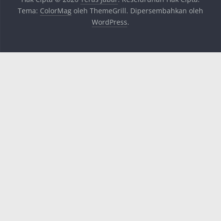
Tema:
ColorMag
oleh ThemeGrill. Dipersembahkan oleh
WordPress
.