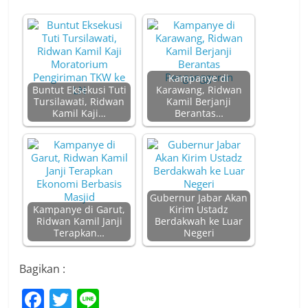
Kampanye di
Buntut Eksekusi Tuti
Karawang, Ridwan
Tursilawati, Ridwan
Kamil Berjanji
Kamil Kaji…
Berantas…
Gubernur Jabar Akan
Kampanye di Garut,
Kirim Ustadz
Ridwan Kamil Janji
Berdakwah ke Luar
Terapkan…
Negeri
Bagikan :
F
T
Li