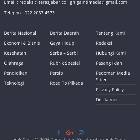
Email :
redaksi@terasjabar.co
,
ghigaintimedia@gmail.com
Telepon : 022 2057 4573
Berita Nasional
Berita Daerah
Tentang Kami
Ekonomi & Bisnis
Gaya Hidup
Redaksi
Kesehatan
Serba – Serbi
Hubungi Kami
Olahraga
Rubrik Spesial
Pasang Iklan
Pendidikan
Persib
Pedoman Media
Siber
Teknologi
Road To Pilkada
Privacy Policy
Disclaimer
Hak Cipta © 2026
Teras Jabar
. Keseluruhan Hak Cipta.