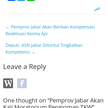
a
w
n
c
itt
e
e
er
b
←
Pemprov Jabar Akan Berikan Kompensasi
o
Reaktivasi Kereta Api
o
Deputi: ASN Jabar Dituntut Tingkatkan
k
Kompetensi
→
Leave a Reply
One thought on “
Pemprov Jabar Akan
Kaji Moratorium Pengiriman TKW
”