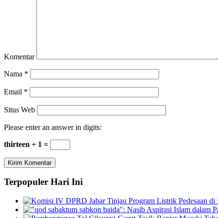
Komentar
Nama
*
Email
*
Situs Web
Please enter an answer in digits:
thirteen + 1 =
Terpopuler Hari Ini