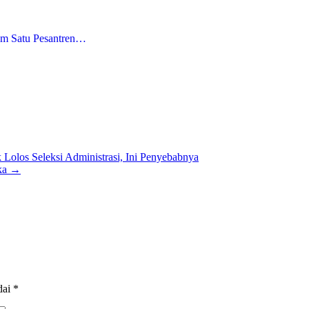
am Satu Pesantren…
olos Seleksi Administrasi, Ini Penyebabnya
ka
→
dai
*