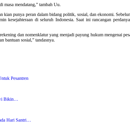
 di masa mendatang,” tambah Uu.
 kian punya peran dalam bidang politik, sosial, dan ekonomi. Sebe
in kesejahteraan di seluruh Indonesia. Saat ini rancangan perdan
ekening dan nomenklatur yang menjadi payung hukum mengenai pesantr
n bantuan sosial,” tandasnya.
ntuk Pesantren
wi Bikin…
ada Hari Santri…