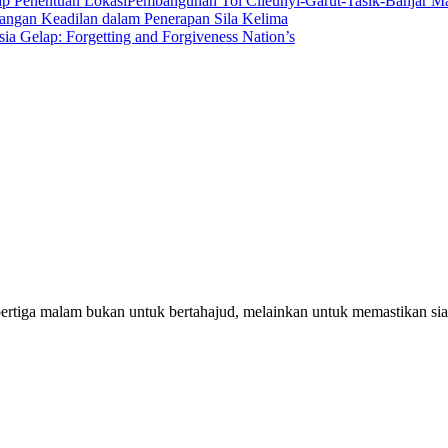
Pembangunan Tol Cileunyi-Garut-Tasik-Banjar 
angan Keadilan dalam Penerapan Sila Kelima
sia Gelap: Forgetting and Forgiveness Nation’s
pertiga malam bukan untuk bertahajud, melainkan untuk memastikan si