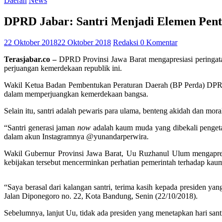
Daerah
News
DPRD Jabar: Santri Menjadi Elemen Pent
22 Oktober 2018
22 Oktober 2018
Redaksi
0 Komentar
Terasjabar.co –
DPRD Provinsi Jawa Barat mengapresiasi peringata
perjuangan kemerdekaan republik ini.
Wakil Ketua Badan Pembentukan Peraturan Daerah (BP Perda) DPRD P
dalam memperjuangkan kemerdekaan bangsa.
Selain itu, santri adalah pewaris para ulama, benteng akidah dan mor
“Santri generasi jaman
now
adalah kaum muda yang dibekali pengetah
dalam akun Instagramnya @yunandarperwira.
Wakil Gubernur Provinsi Jawa Barat, Uu Ruzhanul Ulum mengapresi
kebijakan tersebut mencerminkan perhatian pemerintah terhadap kaum
“Saya berasal dari kalangan santri, terima kasih kepada presiden y
Jalan Diponegoro no. 22, Kota Bandung, Senin (22/10/2018).
Sebelumnya, lanjut Uu, tidak ada presiden yang menetapkan hari sant