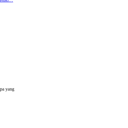
Masuki…
apa yang