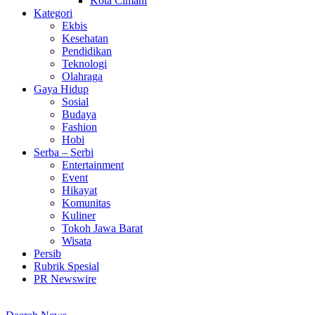
Kota Cimahi
Kategori
Ekbis
Kesehatan
Pendidikan
Teknologi
Olahraga
Gaya Hidup
Sosial
Budaya
Fashion
Hobi
Serba – Serbi
Entertainment
Event
Hikayat
Komunitas
Kuliner
Tokoh Jawa Barat
Wisata
Persib
Rubrik Spesial
PR Newswire