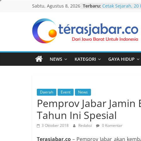
Skip
Sabtu, Agustus 8, 2026
Terbaru:
Cetak Sejarah, 20
to
PAUD/TK/RA di Ba
Pecahkan Rekor M
content
Festival Tunas Sil
KDM Ajak LPM Iku
Teras
Percepatan Pemb
dan Kelurahan di 
Jabar
Debat Publik Sido
LGBTQ, Ustadz Yud
NEWS
KATEGORI
GAYA HIDUP
Selalu Terbuka
Darurat HIV pada 
tak Menyentuh M
Komnas Anti Pem
Dewan Dakwah Ge
Daerah
Event
News
Nasional, Rumusk
Pemprov Jabar Jamin 
Penanganan Kasu
Tahun Ini Spesial
3 Oktober 2018
Redaksi
0 Komentar
Terasjabar.co
– Pemprov Jabar akan kembal