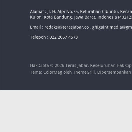
Alamat : Jl. H. Alpi No.7a, Kelurahan Cibuntu, Ke
Kulon, Kota Bandung, Jawa Barat, Indonesia (40212
Email :
redaksi@terasjabar.co
,
ghigaintimedia@gm
Telepon : 022 2057 4573
Hak Cipta © 2026
Teras Jabar
. Keseluruhan Hak Cip
Tema:
ColorMag
oleh ThemeGrill. Dipersembahkan