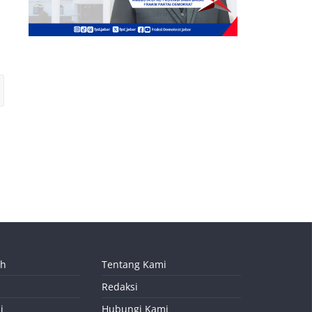
ah
Tentang Kami
Redaksi
i
Hubungi Kami