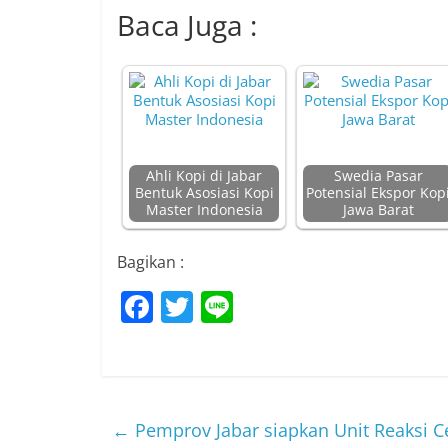
Baca Juga :
Ahli Kopi di Jabar
Swedia Pasar
Bentuk Asosiasi Kopi
Potensial Ekspor Kop
Master Indonesia
Jawa Barat
Bagikan :
F
T
Li
a
w
n
c
itt
e
e
er
b
←
Pemprov Jabar siapkan Unit Reaksi C