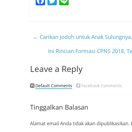
F
T
Li
a
w
n
c
itt
e
e
er
b
←
Carikan Jodoh untuk Anak Sulungnya
o
Ini Rincian Formasi CPNS 2018, 
o
k
Leave a Reply
Default Comments
Facebook Comments
Tinggalkan Balasan
Alamat email Anda tidak akan dipublikasikan.