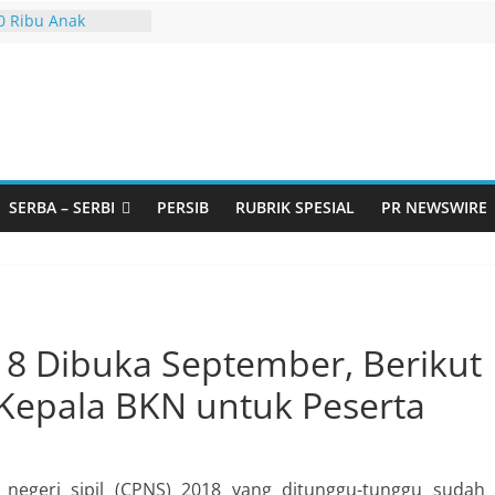
murtadan Gandeng
elar Seminar
kan Standarisasi
sus Pemurtadan
20 Ribu Anak
Bandung Barat Siap
 MURI Lewat
iliwangi 2026
ut Andil dalam
mbangunan Desa
SERBA – SERBI
PERSIB
RUBRIK SPESIAL
PR NEWSWIRE
i Jawa Barat
doarjo Bahas
udi: Pintu Taubat
a Remaja, Solusi
Masalah
8 Dibuka September, Berikut
 Kepala BKN untuk Peserta
negeri sipil (CPNS) 2018 yang ditunggu-tunggu sudah