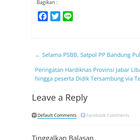
Bagikan :
F
T
Li
a
w
n
c
itt
e
e
er
b
←
Selama PSBB, Satpol PP Bandung Pu
o
Peringatan Hardiknas Provinsi Jabar Lib
o
hingga peserta Didik Tersambung via T
k
Leave a Reply
Default Comments
Facebook Comments
Tinggalkan Balasan