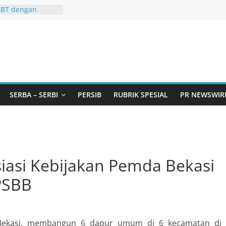
GBT dengan
 LGBT
Remaja, Solusi
asalah
urtadan Gandeng
lar Seminar
an Standarisasi
s Pemurtadan
 Ribu Anak
SERBA – SERBI
PERSIB
RUBRIK SPESIAL
PR NEWSWIR
ndung Barat Siap
URI Lewat
iwangi 2026
KA AKU ADA
iasi Kebijakan Pemda Bekasi
PSBB
Bekasi, membangun 6 dapur umum di 6 kecamatan di