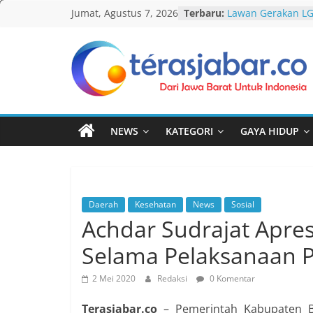
Skip
Jumat, Agustus 7, 2026
Terbaru:
Lawan Gerakan L
to
Terbitkan UU Anti
Darurat HIV pada 
content
tak Menyentuh M
Komnas Anti Pem
Teras
Dewan Dakwah Ge
Nasional, Rumusk
Jabar
Penanganan Kasu
Cetak Sejarah, 20
NEWS
KATEGORI
GAYA HIDUP
PAUD/TK/RA di Ba
Pecahkan Rekor M
Festival Tunas Sil
AKU NGONTÉN MA
Daerah
Kesehatan
News
Sosial
Achdar Sudrajat Apres
Selama Pelaksanaan 
2 Mei 2020
Redaksi
0 Komentar
Terasjabar.co
– Pemerintah Kabupaten 