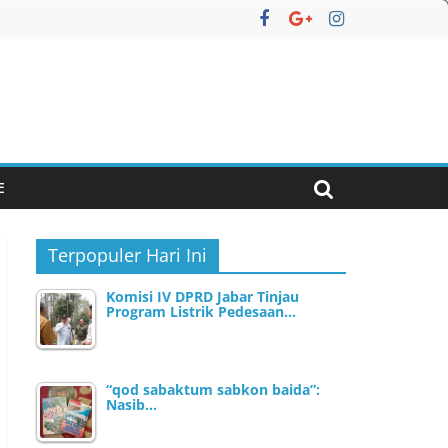
E
Terpopuler Hari Ini
Komisi IV DPRD Jabar Tinjau
Program Listrik Pedesaan…
“qod sabaktum sabkon baida”:
Nasib…