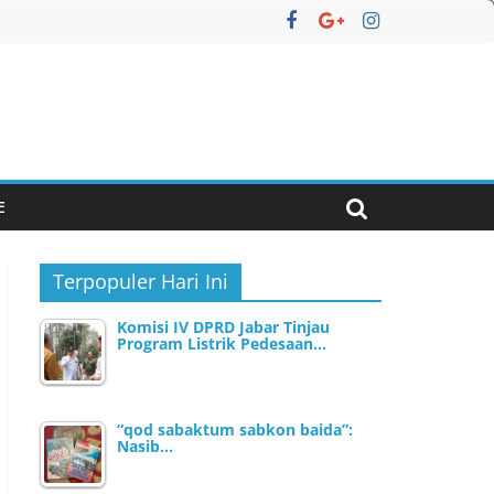
E
Terpopuler Hari Ini
Komisi IV DPRD Jabar Tinjau
Program Listrik Pedesaan…
“qod sabaktum sabkon baida”:
Nasib…