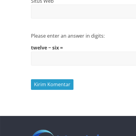
Situs Web
Please enter an answer in digits:
twelve − six =