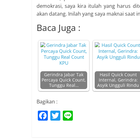
demokrasi, saya kira itulah yang harus di
akan datang. Inilah yang saya maknai saat in
Baca Juga :
Gerindra Jabar Tak
Hasil Quick Count
Percaya Quick Count,
Internal, Gerindra:
Tunggu Real…
Asyik Ungguli Rindu
Bagikan :
F
T
Li
a
w
n
c
itt
e