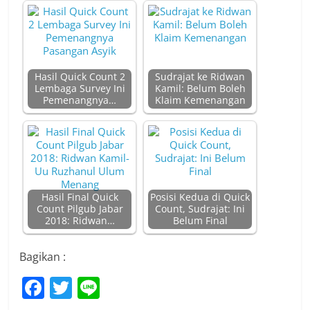
Hasil Quick Count 2
Sudrajat ke Ridwan
Lembaga Survey Ini
Kamil: Belum Boleh
Pemenangnya…
Klaim Kemenangan
Hasil Final Quick
Posisi Kedua di Quick
Count Pilgub Jabar
Count, Sudrajat: Ini
2018: Ridwan…
Belum Final
Bagikan :
F
T
Li
a
w
n