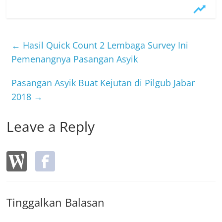
c
itt
e
e
er
b
←
Hasil Quick Count 2 Lembaga Survey Ini
o
Pemenangnya Pasangan Asyik
o
Pasangan Asyik Buat Kejutan di Pilgub Jabar
k
2018
→
Leave a Reply
Tinggalkan Balasan