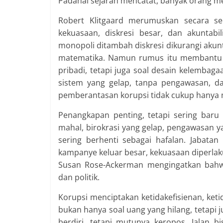
Padahal sejarah mencatat, banyak orang m
Robert Klitgaard merumuskan secara s
kekuasaan, diskresi besar, dan akuntab
monopoli ditambah diskresi dikurangi akunt
matematika. Namun rumus itu membantu 
pribadi, tetapi juga soal desain kelembag
sistem yang gelap, tanpa pengawasan, da
pemberantasan korupsi tidak cukup hanya
Penangkapan penting, tetapi sering baru
mahal, birokrasi yang gelap, pengawasan 
sering berhenti sebagai hafalan. Jabata
kampanye keluar besar, kekuasaan diperlak
Susan Rose-Ackerman mengingatkan bahwa 
dan politik.
Korupsi menciptakan ketidakefisienan, keti
bukan hanya soal uang yang hilang, tetapi j
berdiri, tetapi mutunya keropos. Jalan 