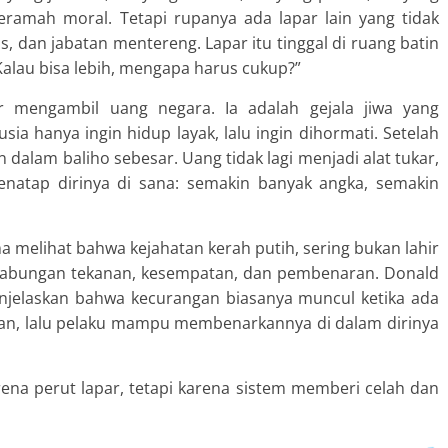
ramah moral. Tetapi rupanya ada lapar lain yang tidak
nas, dan jabatan mentereng. Lapar itu tinggal di ruang batin
“Kalau bisa lebih, mengapa harus cukup?”
ar mengambil uang negara. Ia adalah gejala jiwa yang
a hanya ingin hidup layak, lalu ingin dihormati. Setelah
an dalam baliho sebesar. Uang tidak lagi menjadi alat tukar,
natap dirinya di sana: semakin banyak angka, semakin
ama melihat bahwa kejahatan kerah putih, sering bukan lahir
i gabungan tekanan, kesempatan, dan pembenaran. Donald
menjelaskan bahwa kecurangan biasanya muncul ketika ada
tan, lalu pelaku mampu membenarkannya di dalam dirinya
rena perut lapar, tetapi karena sistem memberi celah dan