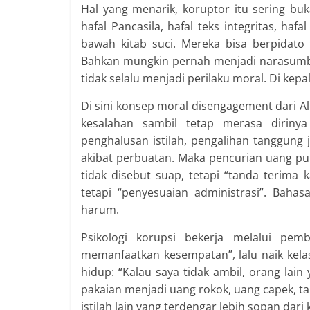
Hal yang menarik, koruptor itu sering bu
hafal Pancasila, hafal teks integritas, ha
bawah kitab suci. Mereka bisa berpidato
Bahkan mungkin pernah menjadi narasumbe
tidak selalu menjadi perilaku moral. Di kepal
Di sini konsep moral disengagement dari 
kesalahan sambil tetap merasa dirinya
penghalusan istilah, pengalihan tanggung 
akibat perbuatan. Maka pencurian uang publ
tidak disebut suap, tetapi “tanda terima
tetapi “penyesuaian administrasi”. Bahas
harum.
Psikologi korupsi bekerja melalui pem
memanfaatkan kesempatan”, lalu naik kela
hidup: “Kalau saya tidak ambil, orang lain
pakaian menjadi uang rokok, uang capek, ta
istilah lain yang terdengar lebih sopan da