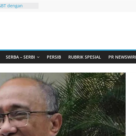
AKA AKU ADA
GBT dengan
i LGBT
Remaja, Solusi
asalah
urtadan Gandeng
lar Seminar
an Standarisasi
s Pemurtadan
 Ribu Anak
SERBA – SERBI
PERSIB
RUBRIK SPESIAL
PR NEWSWIR
ndung Barat Siap
URI Lewat
liwangi 2026