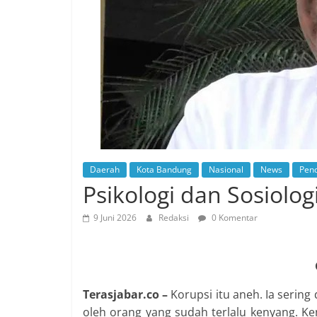
Daerah
Kota Bandung
Nasional
News
Pend
Psikologi dan Sosiolog
9 Juni 2026
Redaksi
0 Komentar
Terasjabar.co –
Korupsi itu aneh. Ia serin
oleh orang yang sudah terlalu kenyang. Ken