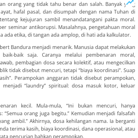
kan orang yang tidak tahu benar dan salah. Banyak yang
fal ayat, hafal pasal, dan disumpah dengan nama Tuhan di
 tentang kejujuran sambil menandatangani pakta moral.
r seminar antikorupsi. Masalahnya, pengetahuan moral
a ada etika, di tangan ada amplop, di hati ada kalkulator.
Albert Bandura menjadi menarik. Manusia dapat melakukan
 baik-baik saja. Caranya melalui pembenaran moral,
jawab, pembagian dosa secara kolektif, atau mengecilkan
ik tidak disebut mencuri, tetapi “biaya koordinasi”. Suap
 kasih”. Perampokan anggaran tidak disebut perampokan,
a menjadi “laundry” spiritual: dosa masuk kotor, keluar
benaran kecil. Mula-mula, “Ini bukan mencuri, hanya
s: “Semua orang juga begitu.” Kemudian menjadi falsafah
 yang ambil.” Akhirnya, dosa kehilangan nama. Ia berganti
nda terima kasih, biaya koordinasi, dana operasional, atau
ri kata pencurian bahkan perampokan.