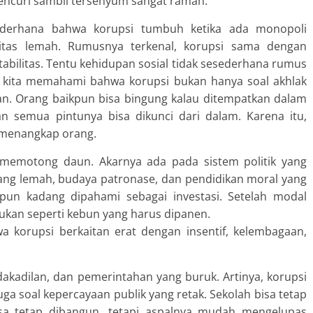
encuri sambil tersenyum sangat ramah.
ederhana bahwa korupsi tumbuh ketika ada monopoli
ilitas lemah. Rumusnya terkenal, korupsi sama dengan
abilitas. Tentu kehidupan sosial tidak sesederhana rumus
kita memahami bahwa korupsi bukan hanya soal akhlak
aan. Orang baikpun bisa bingung kalau ditempatkan dalam
n semua pintunya bisa dikunci dari dalam. Karena itu,
 menangkap orang.
 memotong daun. Akarnya ada pada sistem politik yang
yang lemah, budaya patronase, dan pendidikan moral yang
n pun kadang dipahami sebagai investasi. Setelah modal
ukan seperti kebun yang harus dipanen.
korupsi berkaitan erat dengan insentif, kelembagaan,
dakadilan, dan pemerintahan yang buruk. Artinya, korupsi
uga soal kepercayaan publik yang retak. Sekolah bisa tetap
bisa tetap dibangun, tetapi aspalnya mudah mengelupas