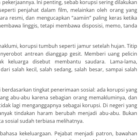
 pekerjaannya. Ini penting, sebab korupsi sering dilakukan
eperti penjahat dalam film, melainkan oleh orang yang
cara resmi, dan mengucapkan “aamiin” paling keras ketika
 membawa linggis, tetapi membawa disposisi, memo, tanda
lumi, korupsi tumbuh seperti jamur setelah hujan. Titip
nyerobot antrean dianggap gesit. Memberi uang pelicin
ntuk keluarga disebut membantu saudara. Lama-lama,
ri salah kecil, salah sedang, salah besar, sampai salah
erdasarkan tingkat penerimaan sosial: ada korupsi yang
a yang abu-abu karena sebagian orang memakluminya, dan
idak lagi menganggapnya sebagai korupsi. Di negeri yang
anyak tindakan haram berubah menjadi abu-abu. Bukan
a sosial sudah terbiasa melihatnya.
k bahasa kekeluargaan. Pejabat menjadi patron, bawahan