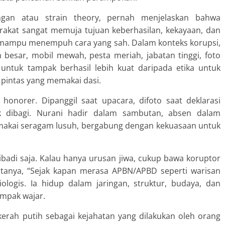
ngan atau strain theory, pernah menjelaskan bahwa
akat sangat memuja tujuan keberhasilan, kekayaan, dan
u mampu menempuh cara yang sah. Dalam konteks korupsi,
besar, mobil mewah, pesta meriah, jabatan tinggi, foto
l untuk tampak berhasil lebih kuat daripada etika untuk
n pintas yang memakai dasi.
 honorer. Dipanggil saat upacara, difoto saat deklarasi
yek dibagi. Nurani hadir dalam sambutan, absen dalam
memakai seragam lusuh, bergabung dengan kekuasaan untuk
ribadi saja. Kalau hanya urusan jiwa, cukup bawa koruptor
 ditanya, “Sejak kapan merasa APBN/APBD seperti warisan
ologis. Ia hidup dalam jaringan, struktur, budaya, dan
mpak wajar.
erah putih sebagai kejahatan yang dilakukan oleh orang