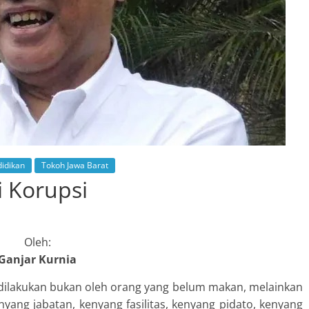
idikan
Tokoh Jawa Barat
i Korupsi
Oleh:
Ganjar Kurnia
g dilakukan bukan oleh orang yang belum makan, melainkan
yang jabatan, kenyang fasilitas, kenyang pidato, kenyang