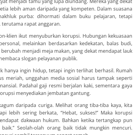
akyat menjadi tamu yang lupa diundang. Mereka yang dekat
 setia lebih aman daripada yang kompeten. Dalam suasana
 makhluk purba: dihormati dalam buku pelajaran, tetapi
, terutama rapat anggaran.
tron-klien ikut menyuburkan korupsi. Hubungan kekuasaan
mpersonal, melainkan berdasarkan kedekatan, balas budi,
tan berubah menjadi meja makan, yang dekat mendapat lauk
 membaca slogan pelayanan publik.
 hanya ingin hidup, tetapi ingin terlihat berhasil. Rumah
rus meriah, unggahan media sosial harus tampak seperti
inansial. Padahal gaji resmi berjalan kaki, sementara gaya
, korupsi menyediakan jembatan gantung.
agum daripada curiga. Melihat orang tiba-tiba kaya, kita
api lebih sering berkata, “Hebat, sukses!” Maka korupsi
endapat dakwaan hukum. Bahkan ketika tertangkap pun
baik.” Seolah-olah orang baik tidak mungkin mencuri.