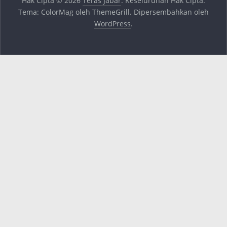
Hak Cipta © 2026
Teras Jabar
. Keseluruhan Hak Cipta.
Tema:
ColorMag
oleh ThemeGrill. Dipersembahkan oleh
WordPress
.