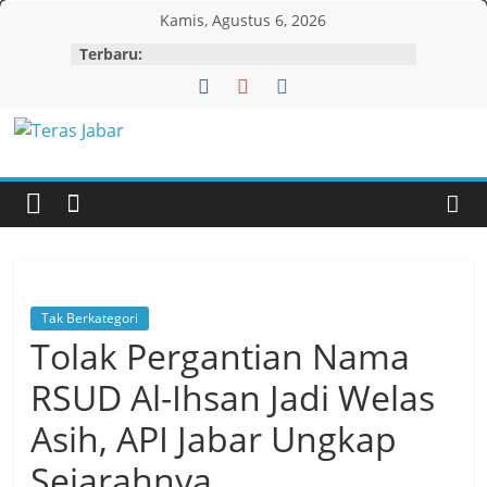
Skip
Kamis, Agustus 6, 2026
to
Terbaru:
content
Teras
Jabar
Tak Berkategori
Tolak Pergantian Nama
RSUD Al-Ihsan Jadi Welas
Asih, API Jabar Ungkap
Sejarahnya