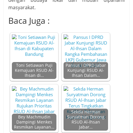
dengan budaya lokal dan mudah dipahami
masyarakat.
Baca Juga :
Toni Setiawan Puji
Pansus I DPRD Jabar
Kemajuan RSUD Al-
Kunjungi RSUD Al-
Ihsan di…
Ihsan Dalam…
Sekda Herman
Bey Machmudin
Suryatman Dorong
Dampingi Menkes
RSUD Al-Ihsan
Resmikan Layanan…
Jabar…