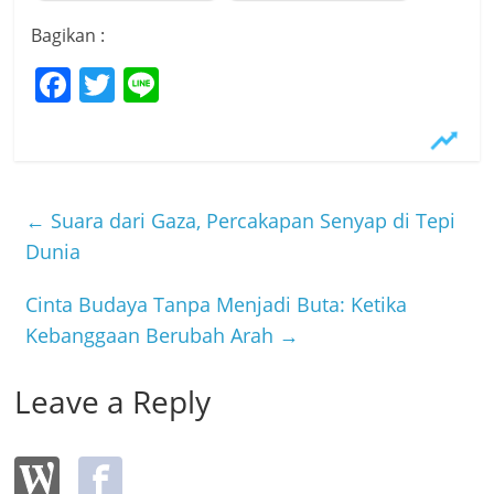
Bagikan :
F
T
Li
a
w
n
c
itt
e
e
er
b
←
Suara dari Gaza, Percakapan Senyap di Tepi
o
Dunia
o
Cinta Budaya Tanpa Menjadi Buta: Ketika
k
Kebanggaan Berubah Arah
→
Leave a Reply