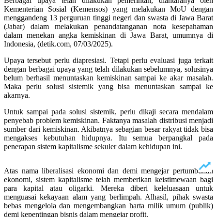
Berbagai upaya telah dilakukan pemerintah, diantaranya oleh
Kementerian Sosial (Kemensos) yang melakukan MoU dengan
menggandeng 13 perguruan tinggi negeri dan swasta di Jawa Barat
(Jabar) dalam melakukan penandatanganan nota kesepahaman
dalam menekan angka kemiskinan di Jawa Barat, umumnya di
Indonesia, (detik.com, 07/03/2025).
Upaya tersebut perlu diapresiasi. Tetapi perlu evaluasi juga terkait
dengan berbagai upaya yang telah dilakukan sebelumnya, solusinya
belum berhasil menuntaskan kemiskinan sampai ke akar masalah.
Maka perlu solusi sistemik yang bisa menuntaskan sampai ke
akarnya.
Untuk sampai pada solusi sistemik, perlu dikaji secara mendalam
penyebab problem kemiskinan. Faktanya masalah distribusi menjadi
sumber dari kemiskinan. Akibatnya sebagian besar rakyat tidak bisa
mengakses kebutuhan hidupnya. Itu semua berpangkal pada
penerapan sistem kapitalisme sekuler dalam kehidupan ini.
Atas nama liberalisasi ekonomi dan demi mengejar pertumbuhan
ekonomi, sistem kapitalisme telah memberikan keistimewaan bagi
para kapital atau oligarki. Mereka diberi keleluasaan untuk
menguasai kekayaan alam yang berlimpah. Alhasil, pihak swasta
bebas mengelola dan mengembangkan harta milik umum (publik)
demi kepentingan bisnis dalam mengejar profit.