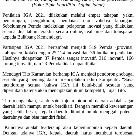
(Foto: Pipin Sauri/Biro Adpim Jabar)
Penilaian IGA 2021 dilakukan melalui empat tahapan, yakni
penjaringan, pengukuran, penilaian dan validasi lapangan.
Sebelumnya Pemda melakukan pelaporan inovasi yang dilakukan
selama dua tahun terakhir secara online, real time dan transparan
kepada Balitbang Kemendagri.
Partisipan IGA 2021 bertambah menjadi 519 Pemda (provinsi,
kabupaten, kota) dengan 25.124 inovasi dan 36 indikator penilaian.
Hasilnya didapatkan 37 Pemda sangat inovatif, 316 inovatif, 166
kurang inovatif, dan 23 Pemda tidak dapat dinilai.
Mendagri Tito Karnavian berharap IGA menjadi pendorong sebagai
sesuatu yang penting dalam menciptakan iklim kompetitif. “Saya
mendorong semua bahwa IGA ini betul-betul sesuatu yang
diperlukan karena akan menciptakan iklim kompetitif,” ujar Tito.
Tito mengatakan, salah satu tujuan otonomi daerah adalah agar
daerah lebih mampu untuk berdikari. Dengan memiliki kewenangan
yang lebih besar, kepala daerah dituntut untuk menggali potensi
daerahnya dan bisa mandiri fiskal.
“Kuncinya adalah leadership atau kepemimpinan kepala daerah.
Dengan adanya IGA, kepala daerah harus membuat terobosan