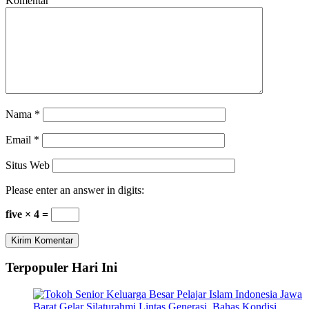
Komentar
Nama
*
Email
*
Situs Web
Please enter an answer in digits:
five × 4 =
Terpopuler Hari Ini