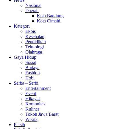
News
Nasional
Daerah
Kota Bandung
Kota Cimahi
Kategori
Ekbis
Kesehatan
Pendidikan
Teknologi
Olahraga
Gaya Hidup
Sosial
Budaya
Fashion
Hobi
Serba – Serbi
Entertainment
Event
Hikayat
Komunitas
Kuliner
Tokoh Jawa Barat
Wisata
Persib