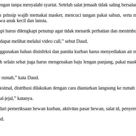
gan tanpa menyalahi syariat. Setelah salat jemaah tidak saling bersa
gan prinsip wajib memakai masker, mencuci tangan pakai sabun, serta
a anak kecil dan lansia.
api harus dilengkapi penutup agar tidak menarik perhatian dan menim
apat melihat melalui video call,” sebut Daud.
ggunakan bahan disinfeksi dan panitia kurban harus menyediakan air m
 selain sehat juga harus mengenakan baju lengan panjang, pakai maske
e rumah,” kata Daud.
simal, distribusi dilakukan dengan cara diantarkan langsung ke rumah
l-jejal,” katanya.
ari pemeriksaan hewan kurban, aktivitas pasar hewan, salat id, penyemb
ud.