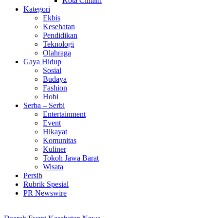
Kota Cimahi
Kategori
Ekbis
Kesehatan
Pendidikan
Teknologi
Olahraga
Gaya Hidup
Sosial
Budaya
Fashion
Hobi
Serba – Serbi
Entertainment
Event
Hikayat
Komunitas
Kuliner
Tokoh Jawa Barat
Wisata
Persib
Rubrik Spesial
PR Newswire