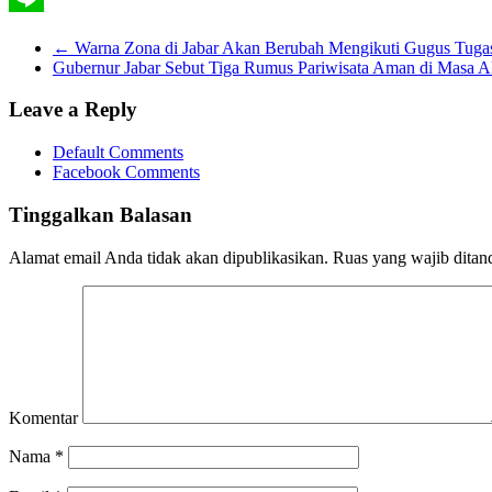
Line
←
Warna Zona di Jabar Akan Berubah Mengikuti Gugus Tug
Gubernur Jabar Sebut Tiga Rumus Pariwisata Aman di Masa
Leave a Reply
Default Comments
Facebook Comments
Tinggalkan Balasan
Alamat email Anda tidak akan dipublikasikan.
Ruas yang wajib ditan
Komentar
Nama
*