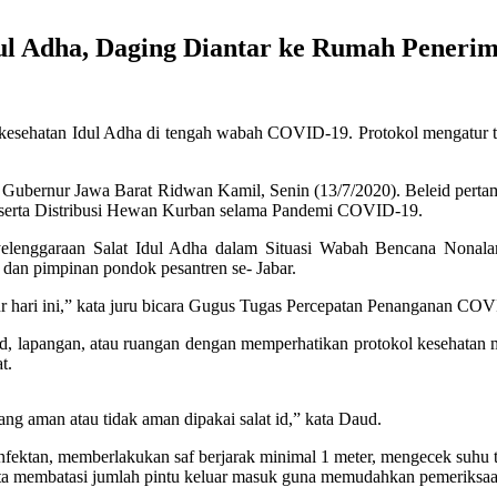
ul Adha, Daging Diantar ke Rumah Peneri
esehatan Idul Adha di tengah wabah COVID-19. Protokol mengatur tat
ani Gubernur Jawa Barat Ridwan Kamil, Senin (13/7/2020). Beleid pe
serta Distribusi Hewan Kurban selama Pandemi COVID-19.
elenggaraan Salat Idul Adha dalam Situasi Wabah Bencana Nonala
dan pimpinan pondok pesantren se- Jabar.
r hari ini,” kata juru bicara Gugus Tugas Percepatan Penanganan CO
jid, lapangan, atau ruangan dengan memperhatikan protokol kesehata
t.
g aman atau tidak aman dipakai salat id,” kata Daud.
sinfektan, memberlakukan saf berjarak minimal 1 meter, mengecek suhu
serta membatasi jumlah pintu keluar masuk guna memudahkan pemeriksaa