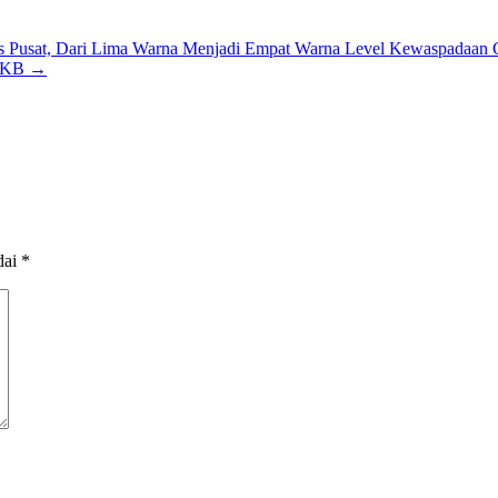
as Pusat, Dari Lima Warna Menjadi Empat Warna Level Kewaspadaa
 AKB
→
dai
*