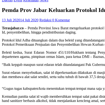
Daerah
Event
Kesehatan
News
Pemda Prov Jabar Keluarkan Protokol Id
13 Juli 2020
14 Juli 2020
Redaksi
0 Komentar
Terasjabar.co
– Pemda Provinsi Jawa Barat mengeluarkan protokol k
Id, penyembelihan, hingga pendistribusian daging.
Protokol Idul Adha dituangkan dalam dua beleid yang ditandatang
Protokol Pemeriksaan Penjualan dan Penyembelihan Hewan Kurban 
Beleid kedua, Surat Edaran Nomor 451/110/Hukham tentang Peny
departemen agama, pimpinan ormas Islam, para ketua DMI – Baznas, 
“Baik kepgub maupun surat edaran telah ditandatangani Pak Gubernu
Surat edaran menyebutkan, salat id diperkenankan dilakukan di mas
dan membawa alat salat sendiri, serta suhu tubuh di bawah 37,5 deraja
“Gugus tugas kabupaten/kota menentukan tempat-tempat mana saja yan
Kemudian panitia salat id wajib membersihkan tempat salat pakai di
hand sanitizer berbasis alkohol, tidak menjalankan kencleng amal, 