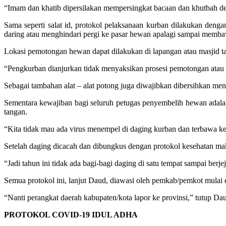
“Imam dan khatib dipersilakan mempersingkat bacaan dan khutbah den
Sama seperti salat id, protokol pelaksanaan kurban dilakukan den
daring atau menghindari pergi ke pasar hewan apalagi sampai membaw
Lokasi pemotongan hewan dapat dilakukan di lapangan atau masjid t
“Pengkurban dianjurkan tidak menyaksikan prosesi pemotongan atau d
Sebagai tambahan alat – alat potong juga diwajibkan dibersihkan men
Sementara kewajiban bagi seluruh petugas penyembelih hewan adalah
tangan.
“Kita tidak mau ada virus menempel di daging kurban dan terbawa k
Setelah daging dicacah dan dibungkus dengan protokol kesehatan mak
“Jadi tahun ini tidak ada bagi-bagi daging di satu tempat sampai berjeja
Semua protokol ini, lanjut Daud, diawasi oleh pemkab/pemkot mulai d
“Nanti perangkat daerah kabupaten/kota lapor ke provinsi,” tutup Da
PROTOKOL COVID-19 IDUL ADHA