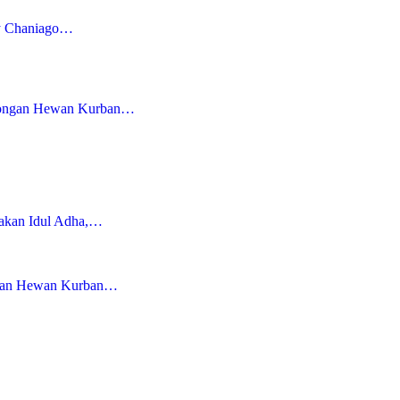
ly Chaniago…
tongan Hewan Kurban…
yakan Idul Adha,…
gan Hewan Kurban…