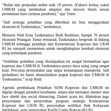
“Bulan lalu penjualan online naik 18 persen. (Faktor) kedua, yakni
UMKM yang melakukan adaptasi dan inovasi bisnis sesuai
permintaan baru (selama pandemi),” ujar Teten.
“Jadi semoga pelatihan yang diberikan ini bisa menggerakan
ekonomi di Tasikmalaya,” tambahnya.
Menurut Wali Kota Tasikmalaya Budi Budiman, hampir 70 persen
ekonomi Priangan Timur termasuk Tasikmalaya bergerak di bidang
UMKM sehingga pelatihan dari Kementerian Koperasi dan UKM
RI ini menjadi momentum untuk menghidupkan kembali ekonomi
yang terdampak pandemi.
“Sembilan pelatihan yang disampaikan ini sangat bermanfaat agar
koperasi dan UMKM di Tasikmalaya punya daya saing yang sangat
kuat. Percuma permodalan saja tanpa kemampuan manajerial. Jadi
(pelatihan) ini harus dimanfaatkan pegiat koperasi dan UMKM di
Tasikmalaya,” ucap Budi.
Agenda pembukaan Pelatihan SDM Koperasi dan UMKM ini
digelar dengan protokol kesehatan, antara lain memakai masker atau
face shield dan social distancing. Dalam acara ini, dilakukan juga
penyematan dan penyerahan program strategis Kementerian
Koperasi dan UKM RI, penyerahan sertifikat Hak Kekayaan
Intelektual, serta penyerahan Kredit Usaha Rakyat (KUR).