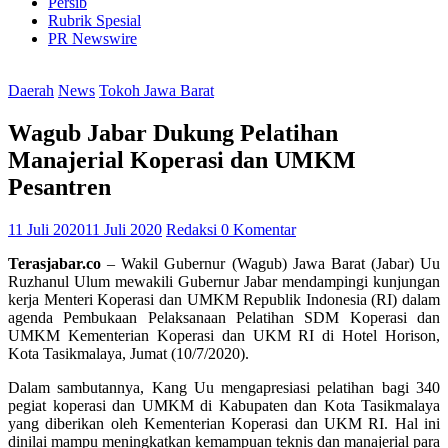
Persib
Rubrik Spesial
PR Newswire
Daerah
News
Tokoh Jawa Barat
Wagub Jabar Dukung Pelatihan
Manajerial Koperasi dan UMKM
Pesantren
11 Juli 2020
11 Juli 2020
Redaksi
0 Komentar
Terasjabar.co
– Wakil Gubernur (Wagub) Jawa Barat (Jabar) Uu
Ruzhanul Ulum mewakili Gubernur Jabar mendampingi kunjungan
kerja Menteri Koperasi dan UMKM Republik Indonesia (RI) dalam
agenda Pembukaan Pelaksanaan Pelatihan SDM Koperasi dan
UMKM Kementerian Koperasi dan UKM RI di Hotel Horison,
Kota Tasikmalaya, Jumat (10/7/2020).
Dalam sambutannya, Kang Uu mengapresiasi pelatihan bagi 340
pegiat koperasi dan UMKM di Kabupaten dan Kota Tasikmalaya
yang diberikan oleh Kementerian Koperasi dan UKM RI. Hal ini
dinilai mampu meningkatkan kemampuan teknis dan manajerial para