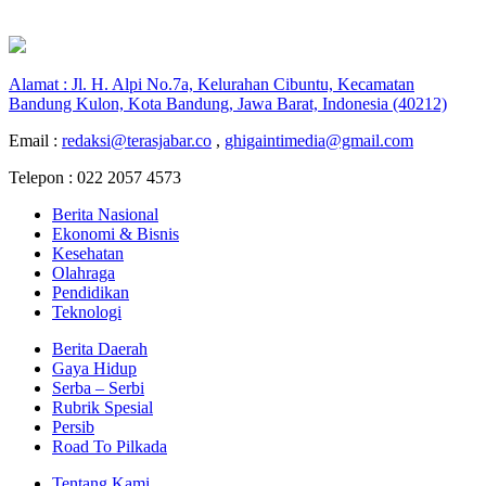
Alamat : Jl. H. Alpi No.7a, Kelurahan Cibuntu, Kecamatan
Bandung Kulon, Kota Bandung, Jawa Barat, Indonesia (40212)
Email :
redaksi@terasjabar.co
,
ghigaintimedia@gmail.com
Telepon : 022 2057 4573
Berita Nasional
Ekonomi & Bisnis
Kesehatan
Olahraga
Pendidikan
Teknologi
Berita Daerah
Gaya Hidup
Serba – Serbi
Rubrik Spesial
Persib
Road To Pilkada
Tentang Kami