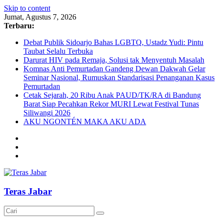
Skip to content
Jumat, Agustus 7, 2026
Terbaru:
Debat Publik Sidoarjo Bahas LGBTQ, Ustadz Yudi: Pintu
Taubat Selalu Terbuka
Darurat HIV pada Remaja, Solusi tak Menyentuh Masalah
Komnas Anti Pemurtadan Gandeng Dewan Dakwah Gelar
Seminar Nasional, Rumuskan Standarisasi Penanganan Kasus
Pemurtadan
Cetak Sejarah, 20 Ribu Anak PAUD/TK/RA di Bandung
Barat Siap Pecahkan Rekor MURI Lewat Festival Tunas
Siliwangi 2026
AKU NGONTÉN MAKA AKU ADA
Teras Jabar