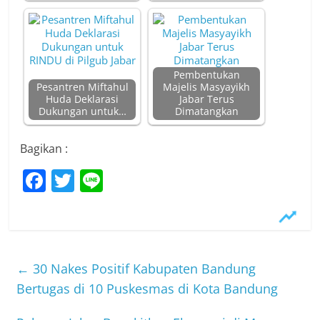
Pembentukan
Pesantren Miftahul
Majelis Masyayikh
Huda Deklarasi
Jabar Terus
Dukungan untuk…
Dimatangkan
Bagikan :
F
T
Li
a
w
n
c
itt
e
e
er
b
←
30 Nakes Positif Kabupaten Bandung
o
Bertugas di 10 Puskesmas di Kota Bandung
o