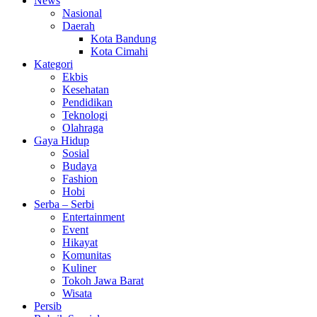
News
Nasional
Daerah
Kota Bandung
Kota Cimahi
Kategori
Ekbis
Kesehatan
Pendidikan
Teknologi
Olahraga
Gaya Hidup
Sosial
Budaya
Fashion
Hobi
Serba – Serbi
Entertainment
Event
Hikayat
Komunitas
Kuliner
Tokoh Jawa Barat
Wisata
Persib