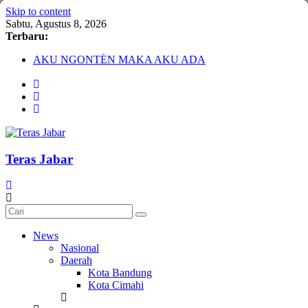
Skip to content
Sabtu, Agustus 8, 2026
Terbaru:
AKU NGONTÉN MAKA AKU ADA
Debat Publik Sidoarjo Bahas LGBTQ, Ustadz Yudi: Pintu
Taubat Selalu Terbuka
Darurat HIV pada Remaja, Solusi tak Menyentuh Masalah
Komnas Anti Pemurtadan Gandeng Dewan Dakwah Gelar
Seminar Nasional, Rumuskan Standarisasi Penanganan Kasus
Pemurtadan
Cetak Sejarah, 20 Ribu Anak PAUD/TK/RA di Bandung
Teras Jabar
Barat Siap Pecahkan Rekor MURI Lewat Festival Tunas
Siliwangi 2026
News
Nasional
Daerah
Kota Bandung
Kota Cimahi