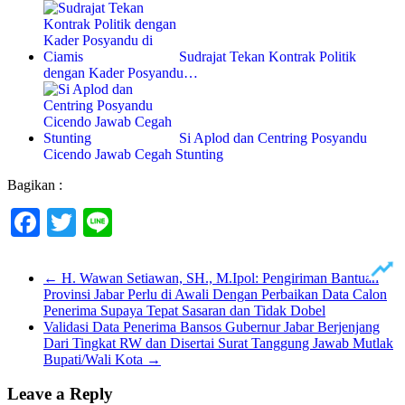
Sudrajat Tekan Kontrak Politik
dengan Kader Posyandu…
Si Aplod dan Centring Posyandu
Cicendo Jawab Cegah Stunting
Bagikan :
Facebook
Twitter
Line
←
H. Wawan Setiawan, SH., M.Ipol: Pengiriman Bantuan
Provinsi Jabar Perlu di Awali Dengan Perbaikan Data Calon
Penerima Supaya Tepat Sasaran dan Tidak Dobel
Validasi Data Penerima Bansos Gubernur Jabar Berjenjang
Dari Tingkat RW dan Disertai Surat Tanggung Jawab Mutlak
Bupati/Wali Kota
→
Leave a Reply