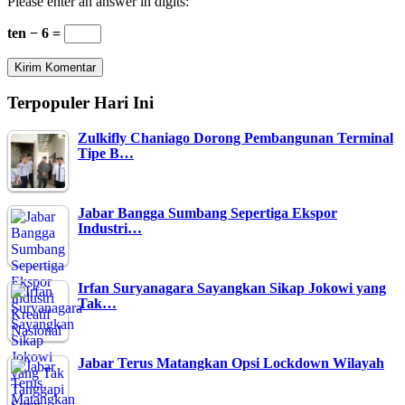
Please enter an answer in digits:
ten − 6 =
Terpopuler Hari Ini
Zulkifly Chaniago Dorong Pembangunan Terminal
Tipe B…
Jabar Bangga Sumbang Sepertiga Ekspor
Industri…
Irfan Suryanagara Sayangkan Sikap Jokowi yang
Tak…
Jabar Terus Matangkan Opsi Lockdown Wilayah