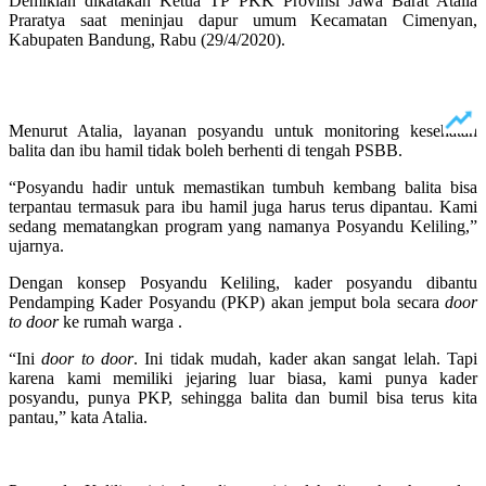
Demikian dikatakan Ketua TP PKK Provinsi Jawa Barat Atalia
Praratya saat meninjau dapur umum Kecamatan Cimenyan,
Kabupaten Bandung, Rabu (29/4/2020).
Menurut Atalia, layanan posyandu untuk monitoring kesehatan
balita dan ibu hamil tidak boleh berhenti di tengah PSBB.
“Posyandu hadir untuk memastikan tumbuh kembang balita bisa
terpantau termasuk para ibu hamil juga harus terus dipantau. Kami
sedang mematangkan program yang namanya Posyandu Keliling,”
ujarnya.
Dengan konsep Posyandu Keliling, kader posyandu dibantu
Pendamping Kader Posyandu (PKP) akan jemput bola secara
door
to door
ke rumah warga .
“Ini
door to door
. Ini tidak mudah, kader akan sangat lelah. Tapi
karena kami memiliki jejaring luar biasa, kami punya kader
posyandu, punya PKP, sehingga balita dan bumil bisa terus kita
pantau,” kata Atalia.