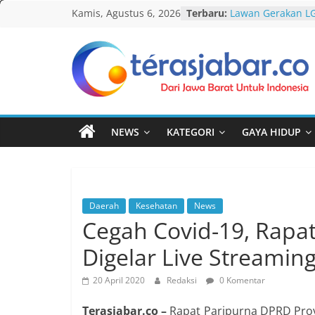
Skip
Kamis, Agustus 6, 2026
Terbaru:
Lawan Gerakan L
to
Terbitkan UU Ant
Darurat HIV pada 
content
tak Menyentuh M
Komnas Anti Pem
Teras
Dewan Dakwah Ge
Nasional, Rumusk
Jabar
Penanganan Kasu
Cetak Sejarah, 20
NEWS
KATEGORI
GAYA HIDUP
PAUD/TK/RA di Ba
Pecahkan Rekor M
Festival Tunas Si
AKU NGONTÉN M
Daerah
Kesehatan
News
Cegah Covid-19, Rapa
Digelar Live Streamin
20 April 2020
Redaksi
0 Komentar
Terasjabar.co –
Rapat Paripurna DPRD Pro