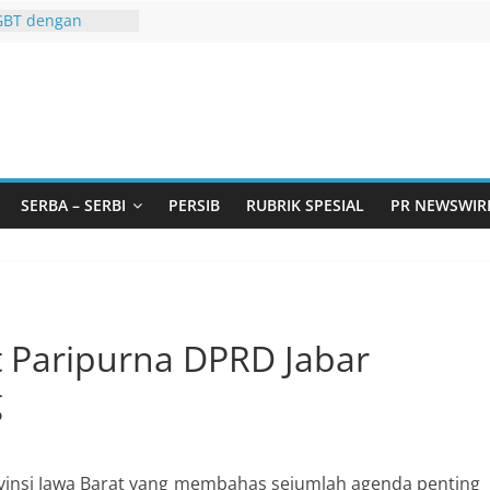
GBT dengan
i LGBT
Remaja, Solusi
asalah
urtadan Gandeng
lar Seminar
an Standarisasi
s Pemurtadan
 Ribu Anak
SERBA – SERBI
PERSIB
RUBRIK SPESIAL
PR NEWSWIR
ndung Barat Siap
URI Lewat
liwangi 2026
AKA AKU ADA
t Paripurna DPRD Jabar
g
vinsi Jawa Barat yang membahas sejumlah agenda penting