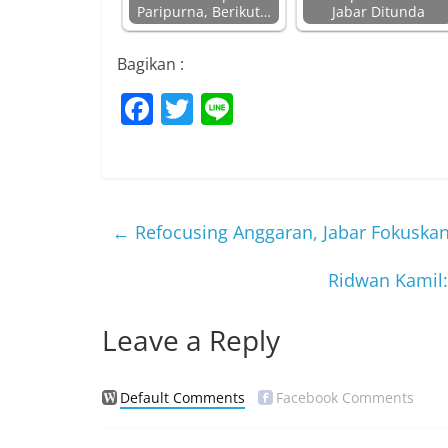
Paripurna, Berikut…
Jabar Ditunda
Bagikan :
F
T
Li
a
w
n
c
itt
e
e
er
b
←
Refocusing Anggaran, Jabar Fokuskan
o
Ridwan Kamil
o
k
Leave a Reply
Default Comments
Facebook Comments