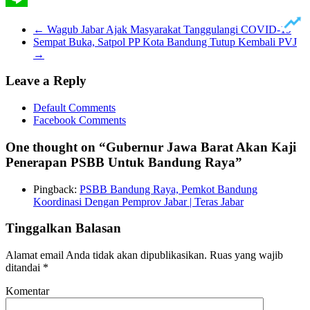
Line
←
Wagub Jabar Ajak Masyarakat Tanggulangi COVID-19
Sempat Buka, Satpol PP Kota Bandung Tutup Kembali PVJ
→
Leave a Reply
Default Comments
Facebook Comments
One thought on “
Gubernur Jawa Barat Akan Kaji
Penerapan PSBB Untuk Bandung Raya
”
Pingback:
PSBB Bandung Raya, Pemkot Bandung
Koordinasi Dengan Pemprov Jabar | Teras Jabar
Tinggalkan Balasan
Alamat email Anda tidak akan dipublikasikan.
Ruas yang wajib
ditandai
*
Komentar