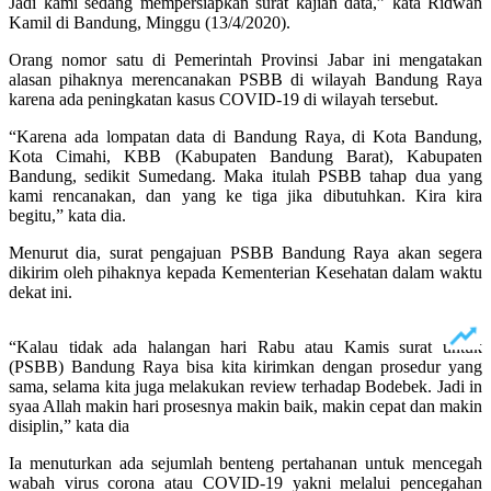
Jadi kami sedang mempersiapkan surat kajian data,” kata Ridwan
Kamil di Bandung, Minggu (13/4/2020).
Orang nomor satu di Pemerintah Provinsi Jabar ini mengatakan
alasan pihaknya merencanakan PSBB di wilayah Bandung Raya
karena ada peningkatan kasus COVID-19 di wilayah tersebut.
“Karena ada lompatan data di Bandung Raya, di Kota Bandung,
Kota Cimahi, KBB (Kabupaten Bandung Barat), Kabupaten
Bandung, sedikit Sumedang. Maka itulah PSBB tahap dua yang
kami rencanakan, dan yang ke tiga jika dibutuhkan. Kira kira
begitu,” kata dia.
Menurut dia, surat pengajuan PSBB Bandung Raya akan segera
dikirim oleh pihaknya kepada Kementerian Kesehatan dalam waktu
dekat ini.
“Kalau tidak ada halangan hari Rabu atau Kamis surat untuk
(PSBB) Bandung Raya bisa kita kirimkan dengan prosedur yang
sama, selama kita juga melakukan review terhadap Bodebek. Jadi in
syaa Allah makin hari prosesnya makin baik, makin cepat dan makin
disiplin,” kata dia
Ia menuturkan ada sejumlah benteng pertahanan untuk mencegah
wabah virus corona atau COVID-19 yakni melalui pencegahan