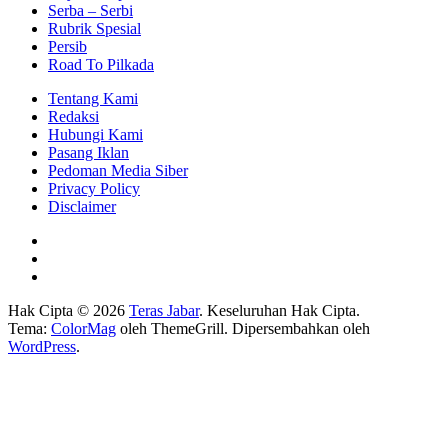
Serba – Serbi
Rubrik Spesial
Persib
Road To Pilkada
Tentang Kami
Redaksi
Hubungi Kami
Pasang Iklan
Pedoman Media Siber
Privacy Policy
Disclaimer
Hak Cipta © 2026
Teras Jabar
. Keseluruhan Hak Cipta.
Tema:
ColorMag
oleh ThemeGrill. Dipersembahkan oleh
WordPress
.