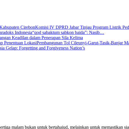
Komisi IV DPRD Jabar Tinjau Program Listrik P
“qod sabaktum sabkon baida”: Nasib…
angan Keadilan dalam Penerapan Sila Kelima
Pembangunan Tol Cileunyi-Garut-Tasik-Banjar 
sia Gelap: Forgetting and Forgiveness Nation’s
pertiga malam bukan untuk bertahajud, melainkan untuk memastikan si