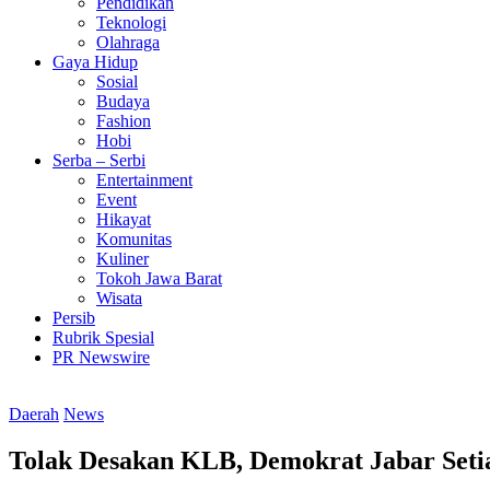
Pendidikan
Teknologi
Olahraga
Gaya Hidup
Sosial
Budaya
Fashion
Hobi
Serba – Serbi
Entertainment
Event
Hikayat
Komunitas
Kuliner
Tokoh Jawa Barat
Wisata
Persib
Rubrik Spesial
PR Newswire
Daerah
News
Tolak Desakan KLB, Demokrat Jabar Seti