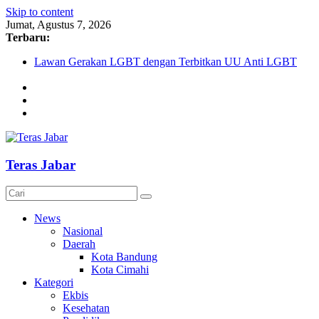
Skip to content
Jumat, Agustus 7, 2026
Terbaru:
Lawan Gerakan LGBT dengan Terbitkan UU Anti LGBT
Darurat HIV pada Remaja, Solusi tak Menyentuh Masalah
Komnas Anti Pemurtadan Gandeng Dewan Dakwah Gelar Semin
Cetak Sejarah, 20 Ribu Anak PAUD/TK/RA di Bandung Barat 
AKU NGONTÉN MAKA AKU ADA
Teras Jabar
News
Nasional
Daerah
Kota Bandung
Kota Cimahi
Kategori
Ekbis
Kesehatan