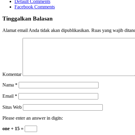
Default Comments
Facebook Comments
Tinggalkan Balasan
Alamat email Anda tidak akan dipublikasikan.
Ruas yang wajib ditan
Komentar
Nama
*
Email
*
Situs Web
Please enter an answer in digits:
one + 15 =