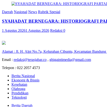
Daerah
Nasional
News
Rubrik Spesial
SYAHADAT BERNEGARA: HISTORIOGRAFI PAR
1 Agustus 2026
1 Agustus 2026
Redaksi
0
Alamat : Jl. H. Alpi No.7a, Kelurahan Cibuntu, Kecamatan Bandung
Email :
redaksi@terasjabar.co
,
ghigaintimedia@gmail.com
Telepon : 022 2057 4573
Berita Nasional
Ekonomi & Bisnis
Kesehatan
Olahraga
Pendidikan
Teknologi
Berita Daerah