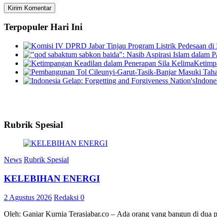
Terpopuler Hari Ini
Ketimp
Indone
Rubrik Spesial
News
Rubrik Spesial
KELEBIHAN ENERGI
2 Agustus 2026
Redaksi
0
Oleh: Ganjar Kurnia Terasjabar.co – Ada orang yang bangun di dua 