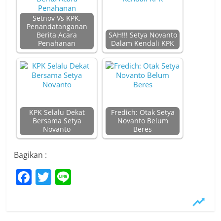
Setnov Vs KPK,
Penandatanganan
Berita Acara
SAH!!! Setya Novanto
Penahanan
Dalam Kendali KPK
KPK Selalu Dekat
Fredich: Otak Setya
Bersama Setya
Novanto Belum
Novanto
Beres
Bagikan :
F
T
Li
a
w
n
c
itt
e