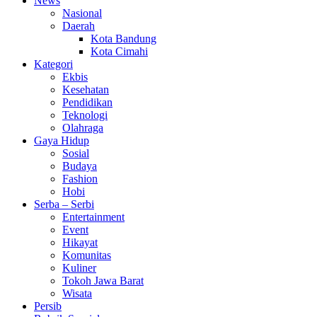
News
Nasional
Daerah
Kota Bandung
Kota Cimahi
Kategori
Ekbis
Kesehatan
Pendidikan
Teknologi
Olahraga
Gaya Hidup
Sosial
Budaya
Fashion
Hobi
Serba – Serbi
Entertainment
Event
Hikayat
Komunitas
Kuliner
Tokoh Jawa Barat
Wisata
Persib