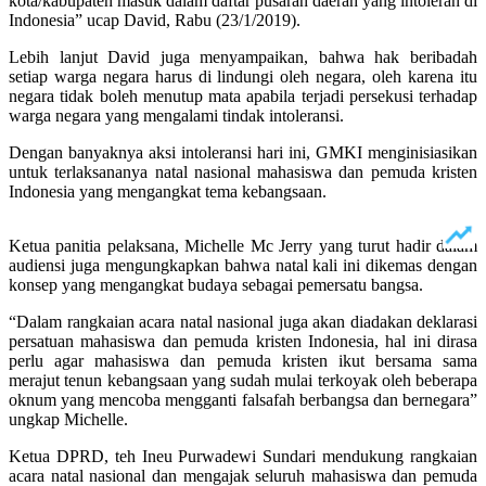
kota/kabupaten masuk dalam daftar pusaran daerah yang intoleran di
Indonesia” ucap David, Rabu (23/1/2019).
Lebih lanjut David juga menyampaikan, bahwa hak beribadah
setiap warga negara harus di lindungi oleh negara, oleh karena itu
negara tidak boleh menutup mata apabila terjadi persekusi terhadap
warga negara yang mengalami tindak intoleransi.
Dengan banyaknya aksi intoleransi hari ini, GMKI menginisiasikan
untuk terlaksananya natal nasional mahasiswa dan pemuda kristen
Indonesia yang mengangkat tema kebangsaan.
Ketua panitia pelaksana, Michelle Mc Jerry yang turut hadir dalam
audiensi juga mengungkapkan bahwa natal kali ini dikemas dengan
konsep yang mengangkat budaya sebagai pemersatu bangsa.
“Dalam rangkaian acara natal nasional juga akan diadakan deklarasi
persatuan mahasiswa dan pemuda kristen Indonesia, hal ini dirasa
perlu agar mahasiswa dan pemuda kristen ikut bersama sama
merajut tenun kebangsaan yang sudah mulai terkoyak oleh beberapa
oknum yang mencoba mengganti falsafah berbangsa dan bernegara”
ungkap Michelle.
Ketua DPRD, teh Ineu Purwadewi Sundari mendukung rangkaian
acara natal nasional dan mengajak seluruh mahasiswa dan pemuda